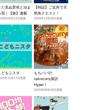
まだ見ぬ景色と泊ま
【特設】ご近所で天
る宿｜【旅】連載
然魚クエスト！
026年02年13日更新
2025年12年08日更新
こどもニスタ
もちパパの
025年11年17日更新
spicecurry探訪
Hyper！
2025年05年28日更新