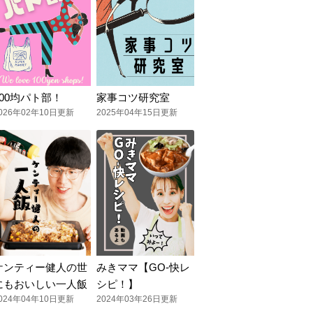
100均パト部！
家事コツ研究室
026年02年10日更新
2025年04年15日更新
ケンティー健人の世
みきママ【GO-快レ
にもおいしい一人飯
シピ！】
024年04年10日更新
2024年03年26日更新