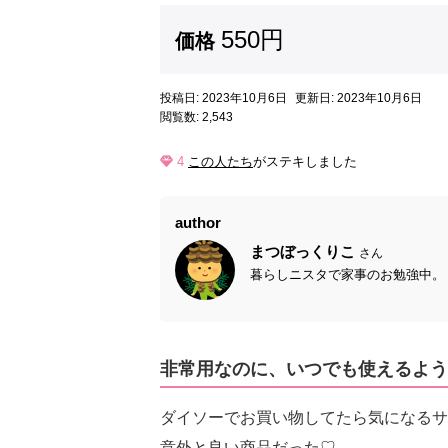
550円
価格
投稿日: 2023年10月6日
更新日: 2023年10月6日
閲覧数: 2,543
4
この人たち
がステキしました
author
まつぼっくりこ
さん
暮らしニスタで家事のお勉強中。く
非常用なのに、いつでも使えるよう
ダイソーでお買い物してたら気になるサ
意外と良い商品だった♡