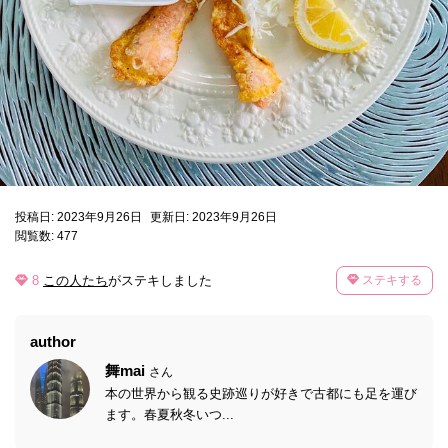
投稿日: 2023年9月26日
更新日: 2023年9月26日
閲覧数: 477
8
この人たち
がステキしました
ステキする
author
舞mai
さん
本の世界から観る史跡巡りが好きで古都にも足を運び
ます。春夏秋冬いつ...