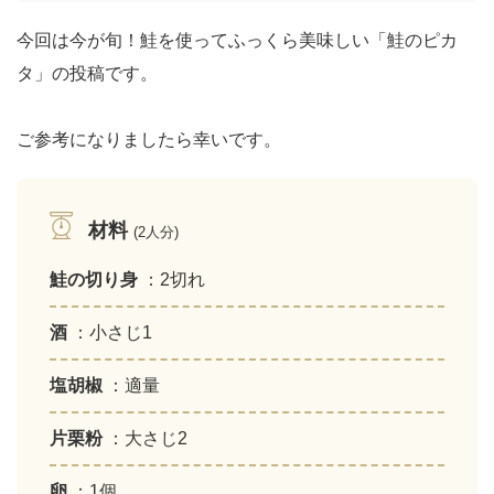
今回は今が旬！鮭を使ってふっくら美味しい「鮭のピカ
タ」の投稿です。
ご参考になりましたら幸いです。
材料
(2人分)
鮭の切り身
：2切れ
酒
：小さじ1
塩胡椒
：適量
片栗粉
：大さじ2
卵
：1個