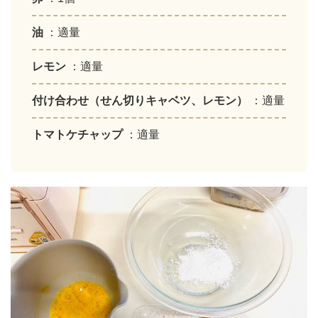
油
：適量
レモン
：適量
付け合わせ（せん切りキャベツ、レモン）
：適量
トマトケチャップ
：適量