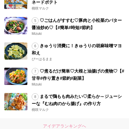
ネードポテト
桃咲マルク
♡ごはんがすすむ♡豚肉と小松菜のバター
醤油炒め♡【#簡単#時短#節約】
Mizuki
きゅうり消費に！きゅうりの胡麻味噌マヨ
和え
ぴーはるまま
♡煮るだけ簡単♡大根と油揚げの煮物♡【#
甘辛#作り置き#節約#副菜】
Mizuki
まるで鶏もも肉みたい♡柔らか～ジューシ
ーな『むね肉のから揚げ』の作り方
桃咲マルク
アイデアランキングへ