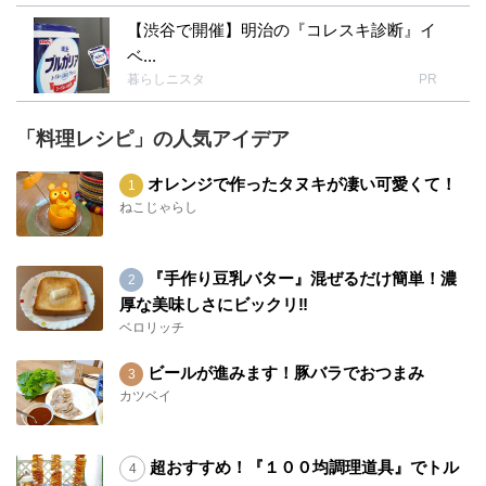
【渋谷で開催】明治の『コレスキ診断』イ
ベ...
暮らしニスタ
PR
「料理レシピ」の人気アイデア
オレンジで作ったタヌキが凄い可愛くて！
ねこじゃらし
『手作り豆乳バター』混ぜるだけ簡単！濃
厚な美味しさにビックリ‼︎
ベロリッチ
ビールが進みます！豚バラでおつまみ
カツベイ
超おすすめ！『１００均調理道具』でトル