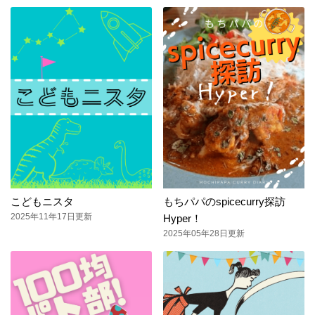
こどもニスタ
もちパパのspicecurry探訪
2025年11年17日更新
Hyper！
2025年05年28日更新