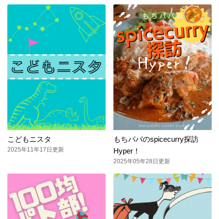
こどもニスタ
もちパパのspicecurry探訪
2025年11年17日更新
Hyper！
2025年05年28日更新