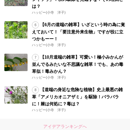
は？
ハッピー(小寺 洋子)
【6月の道端の雑草】いざという時の為に覚
えておいて！「要注意外来生物」ですが役に立
つかもーー！
ハッピー(小寺 洋子)
【10月道端の雑草】可愛い！極小みかんが
並んでるみたいな不思議な雑草！でも、あの毒
草似！毒みかん？
ハッピー(小寺 洋子)
【道端の身近な危険な植物】史上最悪の雑
草「アメリカオニアザミ」を駆除！バラバラ
に！棘は何処に？毒は？
ハッピー(小寺 洋子)
アイデアランキングへ