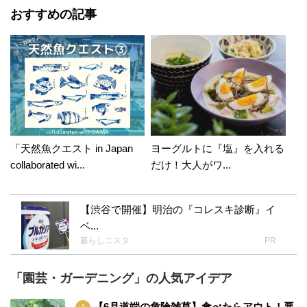
おすすめの記事
「天然魚クエスト in Japan
ヨーグルトに『塩』を入れる
collaborated wi...
だけ！大人がワ...
【渋谷で開催】明治の『コレスキ診断』イ
ベ...
暮らしニスタ
PR
「園芸・ガーデニング」の人気アイデア
【6月道端の危険雑草】食べたらアウト！悪