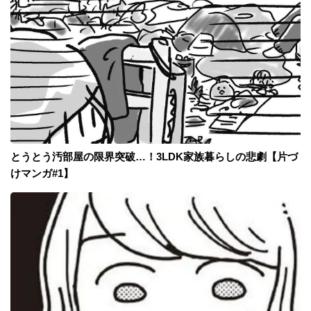
とうとう汚部屋の限界突破…！3LDK家族暮らしの悲劇【片づ
けマンガ#1】