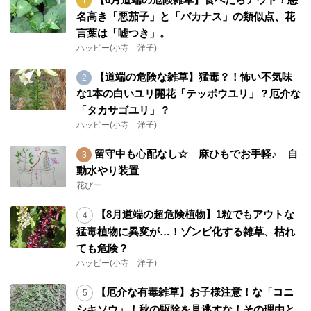
名高き「悪茄子」と「バカナス」の類似点、花
言葉は「嘘つき」。
ハッピー(小寺 洋子)
【道端の危険な雑草】猛毒？！怖い不気味
な1本の白いユリ開花「テッポウユリ」？厄介な
「タカサゴユリ」？
ハッピー(小寺 洋子)
留守中も心配なし☆ 麻ひもでお手軽♪ 自
動水やり装置
花ぴー
【8月道端の超危険植物】1粒でもアウトな
猛毒植物に異変が…！ゾンビ化する雑草、枯れ
ても危険？
ハッピー(小寺 洋子)
【厄介な有毒雑草】お子様注意！な「コニ
シキソウ」！秋の駆除を見逃すな！その理由と