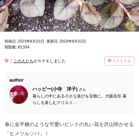
投稿日: 2023年8月22日
更新日: 2023年8月22日
閲覧数: 83,554
3
この人たち
がステキしました
ステキする
author
ハッピー(小寺 洋子)
さん
暮らしの中にある小さな喜びを宝物に。大阪在住 暮
らしを楽しむクリエイ...
春に金平糖のような可愛いピンクの丸い花を沢山咲かせる
「ヒメツルソバ」！