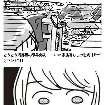
とうとう汚部屋の限界突破…！3LDK家族暮らしの悲劇【片づ
けマンガ#1】