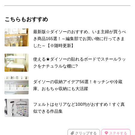
こちらもおすすめ
最新版☆ダイソーのおすすめ、いま主婦が買うべ
き商品165選！～編集部でお買い物に行ってきま
した～【※随時更新】
使える★ダイソーの貼れるボードでスチールラッ
クをナチュラルな棚に?
ダイソーの収納アイデア56選！キッチンや冷蔵
庫、おもちゃ収納にも大活躍
フェルトはセリアなど100均がおすすめ！すぐ真
似できる作品集
クリップする
ステキする