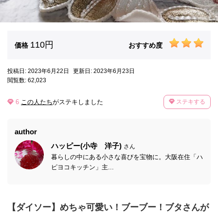
110円
価格
おすすめ度
投稿日: 2023年6月22日
更新日: 2023年6月23日
閲覧数: 62,023
6
この人たち
がステキしました
ステキする
author
ハッピー(小寺 洋子)
さん
暮らしの中にある小さな喜びを宝物に。大阪在住「ハ
ピヨコキッチン」主...
【ダイソー】めちゃ可愛い！ブーブー！ブタさんが