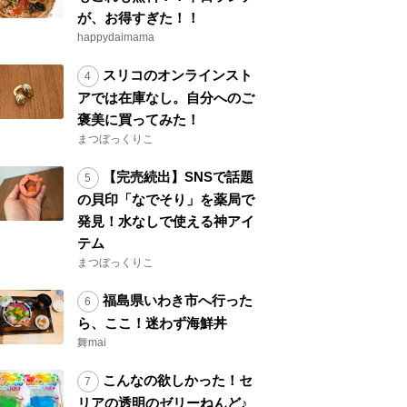
が、お得すぎた！！
happydaimama
スリコのオンラインスト
アでは在庫なし。自分へのご
褒美に買ってみた！
まつぼっくりこ
【完売続出】SNSで話題
の貝印「なでそり」を薬局で
発見！水なしで使える神アイ
テム
まつぼっくりこ
福島県いわき市へ行った
ら、ここ！迷わず海鮮丼
舞mai
こんなの欲しかった！セ
リアの透明のゼリーねんど♪