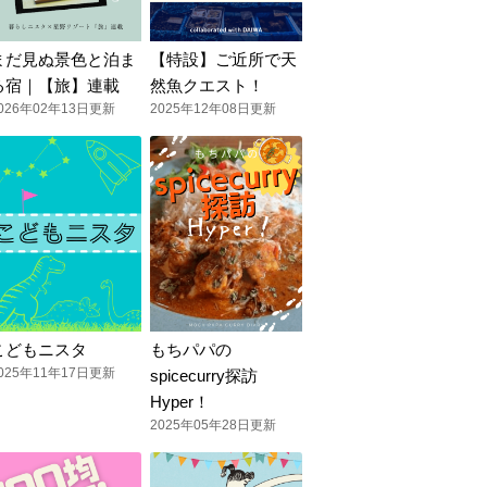
まだ見ぬ景色と泊ま
【特設】ご近所で天
る宿｜【旅】連載
然魚クエスト！
026年02年13日更新
2025年12年08日更新
こどもニスタ
もちパパの
025年11年17日更新
spicecurry探訪
Hyper！
2025年05年28日更新