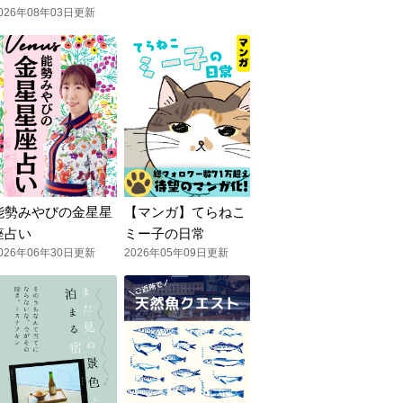
026年08年03日更新
能勢みやびの金星星
【マンガ】てらねこ
座占い
ミー子の日常
026年06年30日更新
2026年05年09日更新