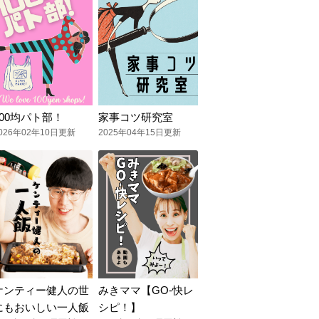
100均パト部！
家事コツ研究室
026年02年10日更新
2025年04年15日更新
ケンティー健人の世
みきママ【GO-快レ
にもおいしい一人飯
シピ！】