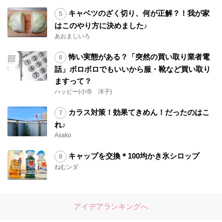
キャベツのざく切り、何が正解？！我が家
はこのやり方に決めました♪
あおましいろ
怖い実態がある？「突然の買い取り業者電
話」ボロボロでもいいから服・靴など買い取り
ますって？
ハッピー(小寺 洋子)
カラス対策！効果てきめん！だったのはこ
れ♪
Asako
キャップを交換＊100均かき氷シロップ
ねむンダ
アイデアランキングへ