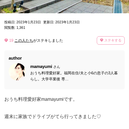
投稿日: 2023年1月23日
更新日: 2023年1月23日
閲覧数: 1,361
19
この人たち
がステキしました
ステキする
author
mamayumi
さん
おうち料理愛好家。福岡在住/夫と小6の息子の3人暮
らし。大学卒業後 専...
おうち料理愛好家mamayumiです。
週末に家族でドライブがてら行ってきました♡