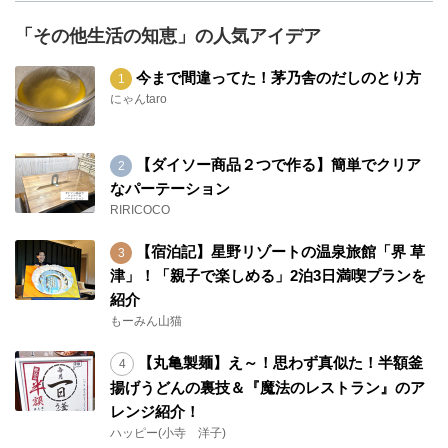
「その他生活の知恵」の人気アイデア
今まで間違ってた！茅乃舎のだしのとり方
にゃんtaro
【ダイソー商品２つで作る】簡単でクリア
なパーテーション
RIRICOCO
【宿泊記】星野リゾートの温泉旅館「界 草
津」！「親子で楽しめる」2泊3日満喫プランを
紹介
もーみん山猫
【丸亀製麺】え～！思わず真似た！半額釜
揚げうどんの裏技＆『魔法のレストラン』のア
レンジ紹介！
ハッピー(小寺 洋子)