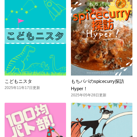
こどもニスタ
もちパパのspicecurry探訪
2025年11年17日更新
Hyper！
2025年05年28日更新