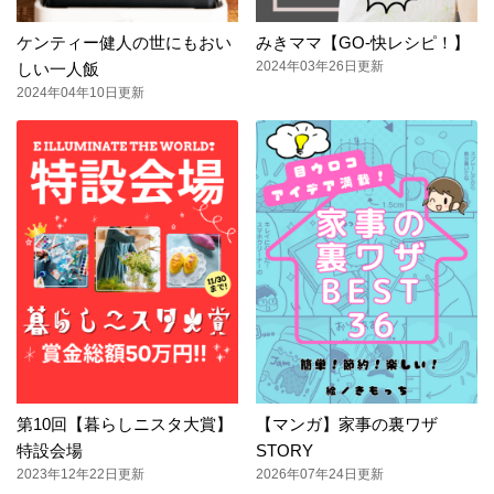
ケンティー健人の世にもおい
みきママ【GO-快レシピ！】
2024年03年26日更新
しい一人飯
2024年04年10日更新
第10回【暮らしニスタ大賞】
【マンガ】家事の裏ワザ
特設会場
STORY
2023年12年22日更新
2026年07年24日更新