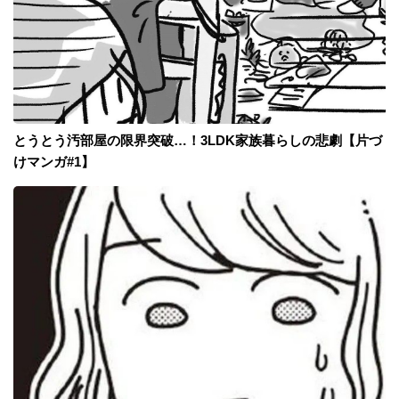
とうとう汚部屋の限界突破…！3LDK家族暮らしの悲劇【片づ
けマンガ#1】