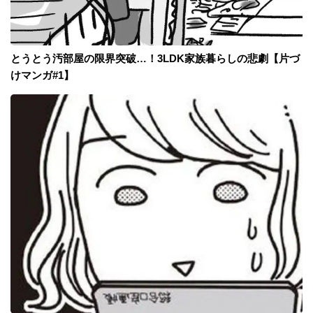
とうとう汚部屋の限界突破…！3LDK家族暮らしの悲劇【片づ
けマンガ#1】