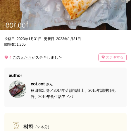
投稿日: 2023年1月31日
更新日: 2023年1月31日
閲覧数: 1,305
4
この人たち
がステキしました
ステキする
author
cot.cot
さん
秋田県出身／2014年介護福祉士、2015年調理師免
許、2019年食生活アドバ...
材料
(２本分)