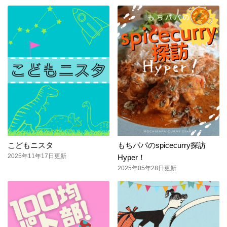
こどもニスタ
もちパパのspicecurry探訪
2025年11年17日更新
Hyper！
2025年05年28日更新