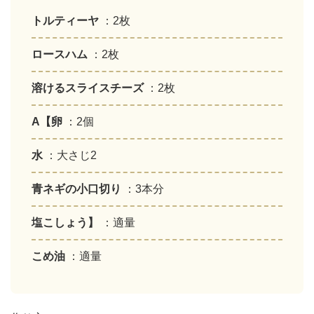
トルティーヤ
：2枚
ロースハム
：2枚
溶けるスライスチーズ
：2枚
A【卵
：2個
水
：大さじ2
青ネギの小口切り
：3本分
塩こしょう】
：適量
こめ油
：適量