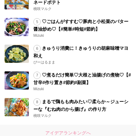
ネードポテト
桃咲マルク
♡ごはんがすすむ♡豚肉と小松菜のバター
醤油炒め♡【#簡単#時短#節約】
Mizuki
きゅうり消費に！きゅうりの胡麻味噌マヨ
和え
ぴーはるまま
♡煮るだけ簡単♡大根と油揚げの煮物♡【#
甘辛#作り置き#節約#副菜】
Mizuki
まるで鶏もも肉みたい♡柔らか～ジューシ
ーな『むね肉のから揚げ』の作り方
桃咲マルク
アイデアランキングへ