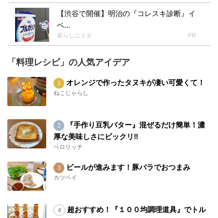
【渋谷で開催】明治の『コレスキ診断』イ
ベ...
暮らしニスタ
PR
「料理レシピ」の人気アイデア
オレンジで作ったタヌキが凄い可愛くて！
ねこじゃらし
『手作り豆乳バター』混ぜるだけ簡単！濃
厚な美味しさにビックリ‼︎
ベロリッチ
ビールが進みます！豚バラでおつまみ
カツベイ
超おすすめ！『１００均調理道具』でトル