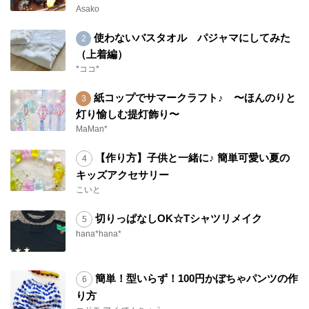
Asako
使わないバスタオル パジャマにしてみた
（上着編）
*ココ*
紙コップでサマークラフト♪ 〜ほんのりと
灯り愉しむ提灯飾り〜
MaMan*
【作り方】子供と一緒に♪ 簡単可愛い夏の
キッズアクセサリー
こいと
切りっぱなしOK☆Tシャツリメイク
hana*hana*
簡単！型いらず！100円かぼちゃパンツの作
り方