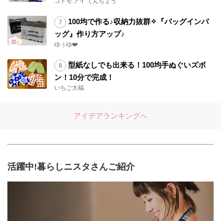
コドモ.アイ てんちょう
100均で作る♪収納力抜群✧『バッグインバ
ッグ』作り方アップ♪
ゆぅゆ❤️
型紙なしでも出来る！100均手ぬぐいズボ
ン！10分で完成！
いちご大福
アイデアランキングへ
活躍中!暮らしニスタさんご紹介