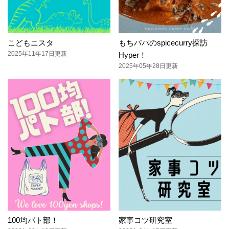
こどもニスタ
もちパパのspicecurry探訪
2025年11年17日更新
Hyper！
2025年05年28日更新
100均パト部！
家事コツ研究室