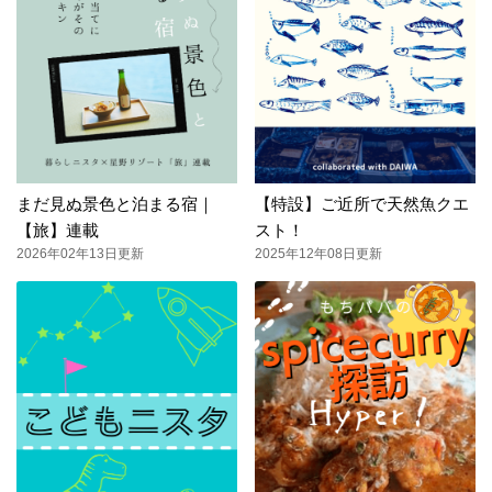
まだ見ぬ景色と泊まる宿｜
【特設】ご近所で天然魚クエ
【旅】連載
スト！
2026年02年13日更新
2025年12年08日更新