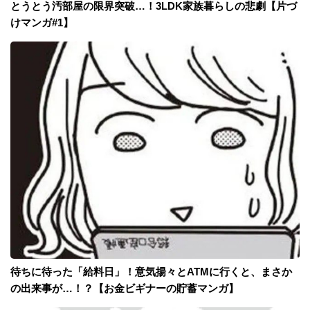
とうとう汚部屋の限界突破…！3LDK家族暮らしの悲劇【片づ
けマンガ#1】
待ちに待った「給料日」！意気揚々とATMに行くと、まさか
の出来事が…！？【お金ビギナーの貯蓄マンガ】