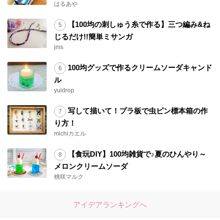
はるあや
【100均の刺しゅう糸で作る】三つ編み&ね
じるだけ!!簡単ミサンガ
jms
100均グッズで作るクリームソーダキャンド
ル
yuidrop
写して描いて！プラ板で虫ピン標本箱の作
り方！
michiカエル
【食玩DIY】100均雑貨で♪夏のひんやり～
メロンクリームソーダ
桃咲マルク
アイデアランキングへ