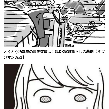
とうとう汚部屋の限界突破…！3LDK家族暮らしの悲劇【片づ
けマンガ#1】