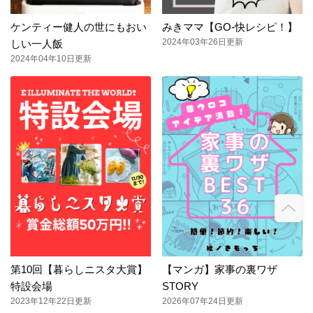
ケンティー健人の世にもおい
みきママ【GO-快レシピ！】
2024年03年26日更新
しい一人飯
2024年04年10日更新
第10回【暮らしニスタ大賞】
【マンガ】家事の裏ワザ
特設会場
STORY
2023年12年22日更新
2026年07年24日更新