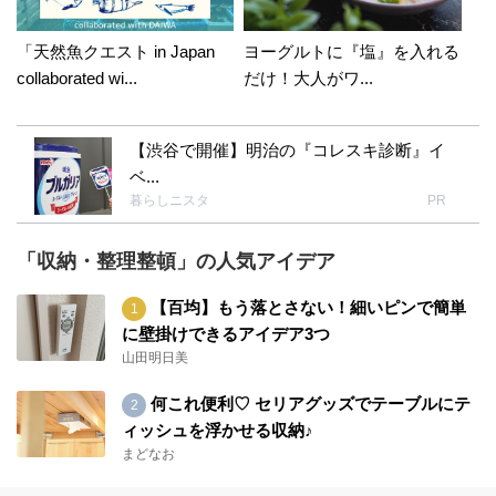
「天然魚クエスト in Japan
ヨーグルトに『塩』を入れる
collaborated wi...
だけ！大人がワ...
【渋谷で開催】明治の『コレスキ診断』イ
ベ...
暮らしニスタ
PR
「収納・整理整頓」の人気アイデア
【百均】もう落とさない！細いピンで簡単
に壁掛けできるアイデア3つ
山田明日美
何これ便利♡ セリアグッズでテーブルにテ
ィッシュを浮かせる収納♪
まどなお