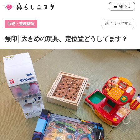
MENU
クリップする
収納・整理整頓
無印│大きめの玩具、定位置どうしてます？