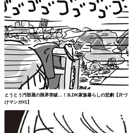
とうとう汚部屋の限界突破…！3LDK家族暮らしの悲劇【片づ
けマンガ#1】