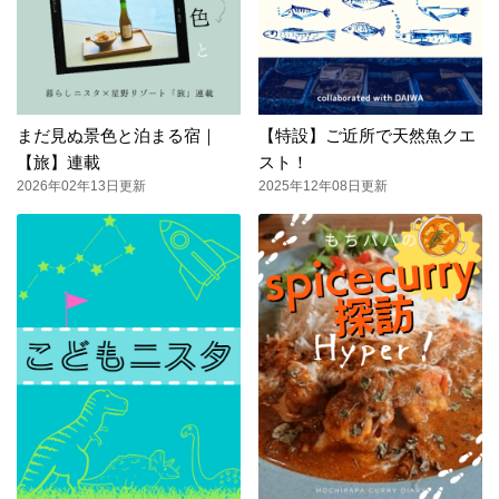
まだ見ぬ景色と泊まる宿｜
【特設】ご近所で天然魚クエ
【旅】連載
スト！
2026年02年13日更新
2025年12年08日更新