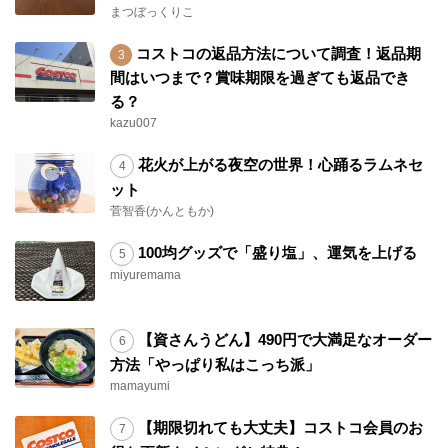
まつぼっくりこ
コストコの返品方法について調査！返品期
間はいつまで？賞味期限を過ぎても返品でき
る？
kazu007
花火が上がる夜空の世界！心踊るラムネセ
ット
菅智香(かんともか)
100均グッズで「盛り塩」、運気を上げる
miyuremama
【資さんうどん】490円で大満足なオーダー
方法「やっぱり私はこっち派」
mamayumi
【期限切れても大丈夫】コストコ会員のお