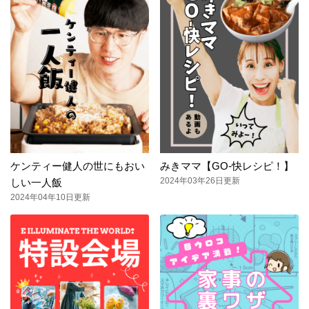
ケンティー健人の世にもおい
みきママ【GO-快レシピ！】
2024年03年26日更新
しい一人飯
2024年04年10日更新