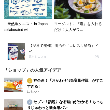
「天然魚クエスト in Japan
ヨーグルトに『塩』を入れる
collaborated wi...
だけ！大人がワ...
【渋谷で開催】明治の『コレスキ診断』イ
ベ...
暮らしニスタ
PR
「ショップ」の人気アイデア
神企画！「おかわり45%増量作戦」がすご
すぎる！
はるあや
セブン！話題になる理由が分かる！もっち
りじゅわっと新食感パン