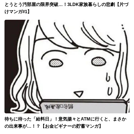
とうとう汚部屋の限界突破…！3LDK家族暮らしの悲劇【片づ
けマンガ#1】
待ちに待った「給料日」！意気揚々とATMに行くと、まさか
の出来事が…！？【お金ビギナーの貯蓄マンガ】