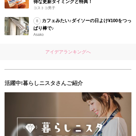
得な更新タイミングと特典！
コストコ男子
カフェみたい♪ダイソーの日よけ¥100をつっ
ぱり棒で♪
Asako
アイデアランキングへ
活躍中!暮らしニスタさんご紹介