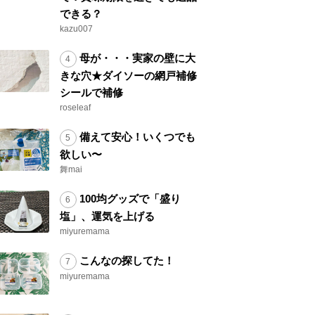
できる？
kazu007
母が・・・実家の壁に大
きな穴★ダイソーの網戸補修
シールで補修
roseleaf
備えて安心！いくつでも
欲しい〜
舞mai
100均グッズで「盛り
塩」、運気を上げる
miyuremama
こんなの探してた！
miyuremama