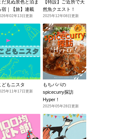
まだ見ぬ景色と泊ま
【特設】ご近所で天
る宿｜【旅】連載
然魚クエスト！
026年02年13日更新
2025年12年08日更新
こどもニスタ
もちパパの
025年11年17日更新
spicecurry探訪
Hyper！
2025年05年28日更新