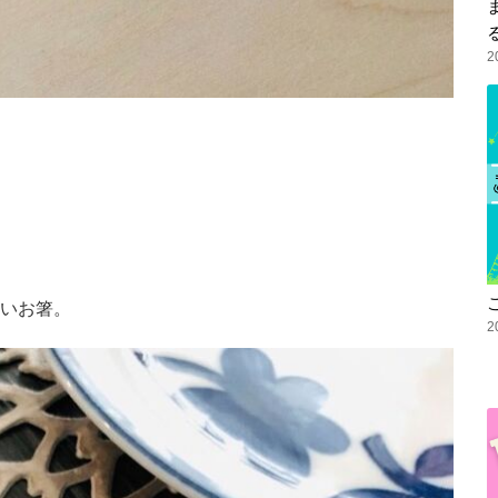
2
！！
いお箸。
2