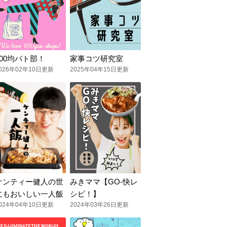
100均パト部！
家事コツ研究室
026年02年10日更新
2025年04年15日更新
ケンティー健人の世
みきママ【GO-快レ
にもおいしい一人飯
シピ！】
024年04年10日更新
2024年03年26日更新