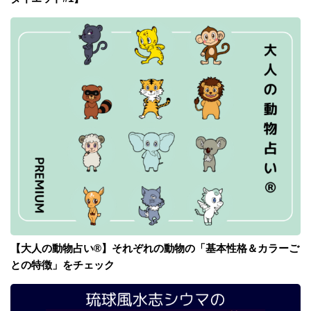
【大人の動物占い®】それぞれの動物の「基本性格＆カラーご
との特徴」をチェック