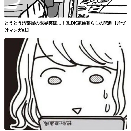
とうとう汚部屋の限界突破…！3LDK家族暮らしの悲劇【片づ
けマンガ#1】