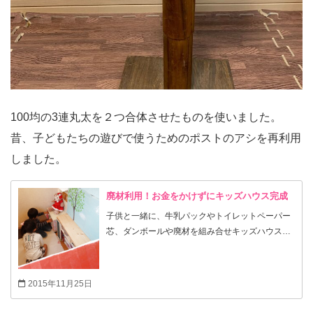
100均の3連丸太を２つ合体させたものを使いました。
昔、子どもたちの遊びで使うためのポストのアシを再利用
しました。
廃材利用！お金をかけずにキッズハウス完成
子供と一緒に、牛乳パックやトイレットペーパー
芯、ダンボールや廃材を組み合せキッズハウスを
作りました。 つくる工程も楽しく、完成してから
も子供達のお気に入りの場所になったみたいです
(´∀｀*) 作ろうと思ったきっかけは、コチラ↓
2015年11月25日