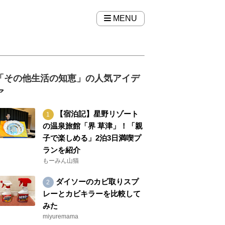
MENU
「その他生活の知恵」の人気アイデ
ア
【宿泊記】星野リゾート
の温泉旅館「界 草津」！「親
子で楽しめる」2泊3日満喫プ
ランを紹介
もーみん山猫
ダイソーのカビ取りスプ
レーとカビキラーを比較して
みた
miyuremama