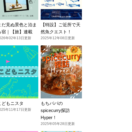
まだ見ぬ景色と泊ま
【特設】ご近所で天
る宿｜【旅】連載
然魚クエスト！
026年02年13日更新
2025年12年08日更新
こどもニスタ
もちパパの
025年11年17日更新
spicecurry探訪
Hyper！
2025年05年28日更新