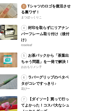
Tシャツのロゴを復活させ
る裏ワザ！
まつぼっくりこ
封印を取らずにリアナン
バーフレーム取り付け（後付
け）
roseleaf
お茶パックから「茶葉出
ちゃう問題」を一発で解決！
おおもりメシ子
ラバーグリップのベタベ
タがコレですっきり♪
花ぴー
【ダイソー】買って行っ
てよかった！コスパ大なシュ