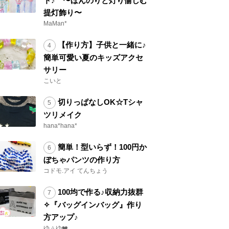
ト♪ 〜ほんのりと灯り愉しむ
提灯飾り〜
MaMan*
【作り方】子供と一緒に♪
簡単可愛い夏のキッズアクセ
サリー
こいと
切りっぱなしOK☆Tシャ
ツリメイク
hana*hana*
簡単！型いらず！100円か
ぼちゃパンツの作り方
コドモ.アイ てんちょう
100均で作る♪収納力抜群
✧『バッグインバッグ』作り
方アップ♪
ゆぅゆ❤️