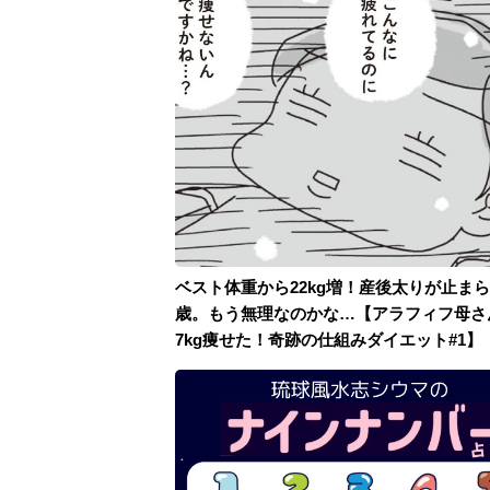
ベスト体重から22kg増！産後太りが止まら
歳。もう無理なのかな…【アラフィフ母さ
7kg痩せた！奇跡の仕組みダイエット#1】