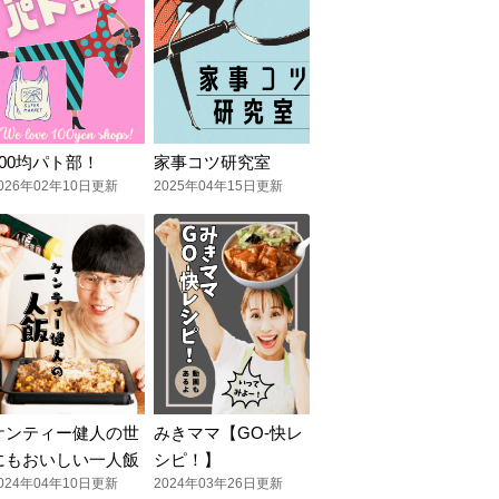
100均パト部！
家事コツ研究室
026年02年10日更新
2025年04年15日更新
ケンティー健人の世
みきママ【GO-快レ
にもおいしい一人飯
シピ！】
024年04年10日更新
2024年03年26日更新