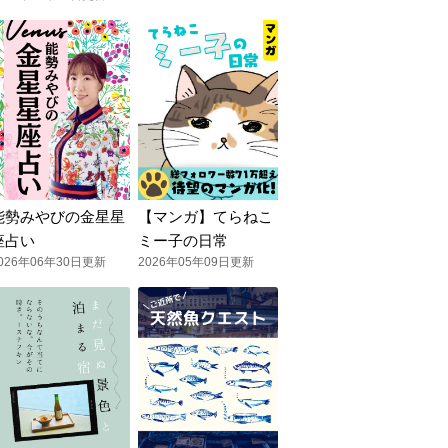
能勢みやびの金星星
【マンガ】てらねこ
座占い
ミー子の日常
026年06年30日更新
2026年05年09日更新