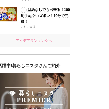
型紙なしでも出来る！100
均手ぬぐいズボン！10分で完
成！
いちご大福
アイデアランキングへ
活躍中!暮らしニスタさんご紹介