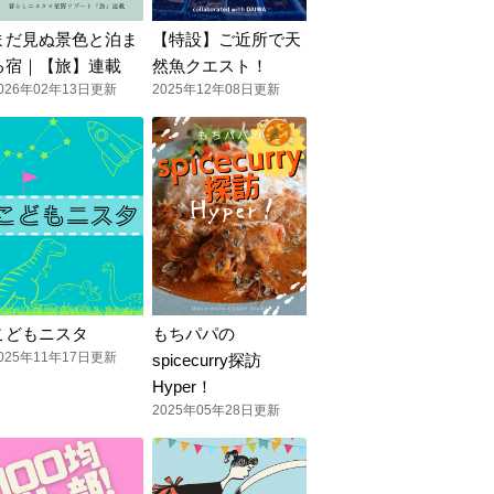
まだ見ぬ景色と泊ま
【特設】ご近所で天
る宿｜【旅】連載
然魚クエスト！
026年02年13日更新
2025年12年08日更新
こどもニスタ
もちパパの
025年11年17日更新
spicecurry探訪
Hyper！
2025年05年28日更新