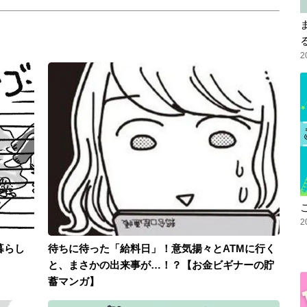
2
2
暮らし
待ちに待った「給料日」！意気揚々とATMに行く
と、まさかの出来事が…！？【お金ビギナーの貯
蓄マンガ】