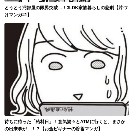
とうとう汚部屋の限界突破…！3LDK家族暮らしの悲劇【片づ
けマンガ#1】
待ちに待った「給料日」！意気揚々とATMに行くと、まさか
の出来事が…！？【お金ビギナーの貯蓄マンガ】