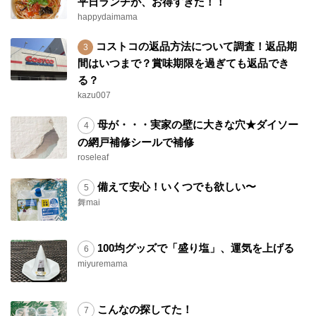
平日ランチが、お得すぎた！！
happydaimama
コストコの返品方法について調査！返品期
間はいつまで？賞味期限を過ぎても返品でき
る？
kazu007
母が・・・実家の壁に大きな穴★ダイソー
の網戸補修シールで補修
roseleaf
備えて安心！いくつでも欲しい〜
舞mai
100均グッズで「盛り塩」、運気を上げる
miyuremama
こんなの探してた！