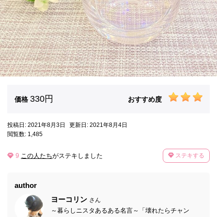
330円
価格
おすすめ度
投稿日: 2021年8月3日
更新日: 2021年8月4日
閲覧数: 1,485
9
この人たち
がステキしました
ステキする
author
ヨーコリン
さん
～暮らしニスタあるある名言～「壊れたらチャン