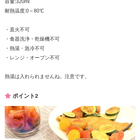
容量:320ml
耐熱温度:0～80℃
・直火不可
・食器洗浄・乾燥機不可
・熱湯・急冷不可
・レンジ・オーブン不可
熱湯は入れられませんね。注意です。
ポイント2