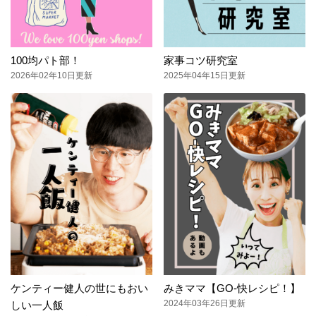
100均パト部！
家事コツ研究室
2026年02年10日更新
2025年04年15日更新
ケンティー健人の世にもおい
みきママ【GO-快レシピ！】
2024年03年26日更新
しい一人飯