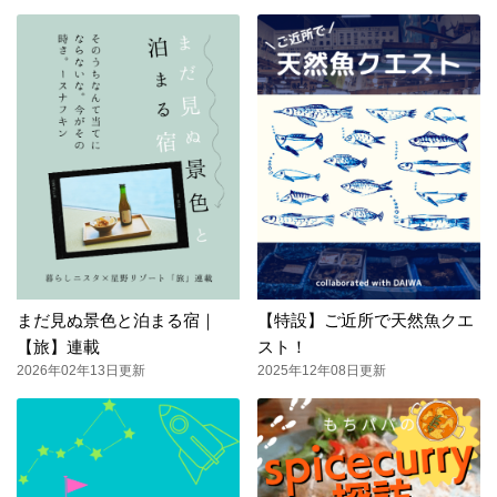
まだ見ぬ景色と泊まる宿｜
【特設】ご近所で天然魚クエ
【旅】連載
スト！
2026年02年13日更新
2025年12年08日更新