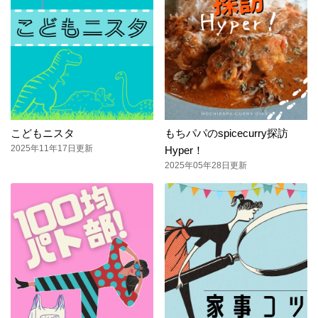
こどもニスタ
もちパパのspicecurry探訪
2025年11年17日更新
Hyper！
2025年05年28日更新