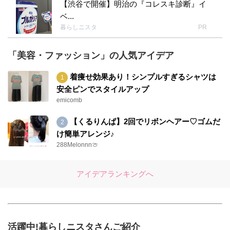
【渋谷で開催】明治の『コレスキ診断』イ
ベ...
暮らしニスタ
PR
「美容・ファッション」の人気アイデア
着痩せ効果あり！シンプルすぎるシャツは
安全ピンでスタイルアップ
emicomb
【くるりんぱ】2回でリボンヘアー♡ゴムだ
け簡単アレンジ♪
288Melonnn🍈
アイデアランキングへ
活躍中!暮らしニスタさんご紹介