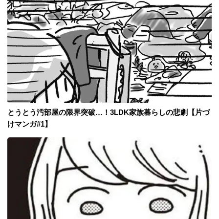
とうとう汚部屋の限界突破…！3LDK家族暮らしの悲劇【片づ
けマンガ#1】