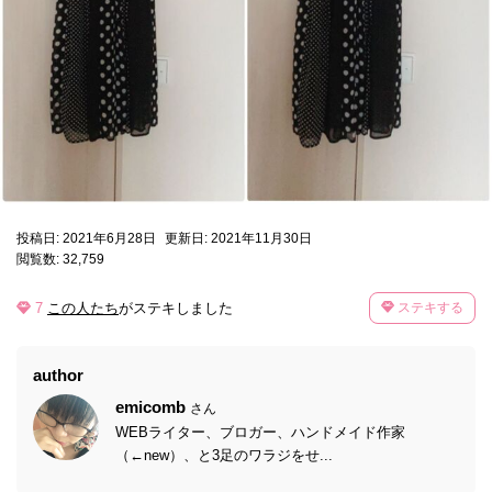
投稿日: 2021年6月28日
更新日: 2021年11月30日
閲覧数: 32,759
7
この人たち
がステキしました
ステキする
author
emicomb
さん
WEBライター、ブロガー、ハンドメイド作家
（←new）、と3足のワラジをせ...