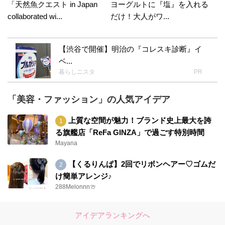
「天然魚クエスト in Japan
ヨーグルトに『塩』を入れる
collaborated wi...
だけ！大人がワ...
【渋谷で開催】明治の『コレスキ診断』イ
ベ...
暮らしニスタ
PR
「美容・ファッション」の人気アイデア
上質な空間が魅力！ブランド史上最大を誇
る旗艦店「ReFa GINZA」で過ごす特別時間
Mayana
【くるりんぱ】2回でリボンヘアー♡ゴムだ
け簡単アレンジ♪
288Melonnn🍈
アイデアランキングへ