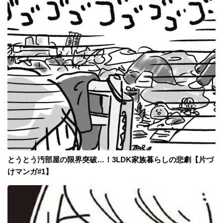
とうとう汚部屋の限界突破…！3LDK家族暮らしの悲劇【片づ
けマンガ#1】