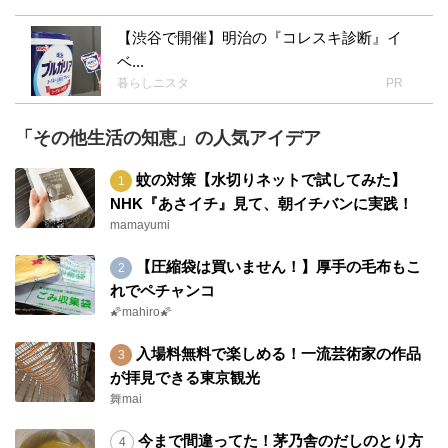
【渋谷で開催】明治の『コレスキ診断』イ
ベ...
暮らしニスタ
PR
「その他生活の知恵」の人気アイデア
蚊の対策【水切りネットで試してみた】
NHK『あさイチ』見て、朝イチバンに実践！
mamayumi
【圧縮袋は買いません！】厚手の毛布もこ
れでペチャンコ
🌠mahiro🌠
入場料無料で楽しめる！一流芸術家の作品
が拝見できる東京観光
舞mai
今まで間違ってた！茅乃舎のだしのとり方