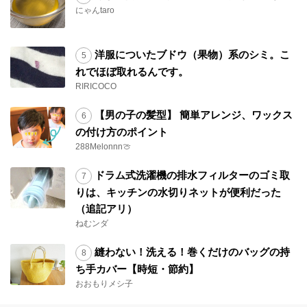
にゃんtaro
洋服についたブドウ（果物）系のシミ。こ
れでほぼ取れるんです。
RIRICOCO
【男の子の髪型】 簡単アレンジ、ワックス
の付け方のポイント
288Melonnn🍈
ドラム式洗濯機の排水フィルターのゴミ取
りは、キッチンの水切りネットが便利だった
（追記アリ）
ねむンダ
縫わない！洗える！巻くだけのバッグの持
ち手カバー【時短・節約】
おおもりメシ子