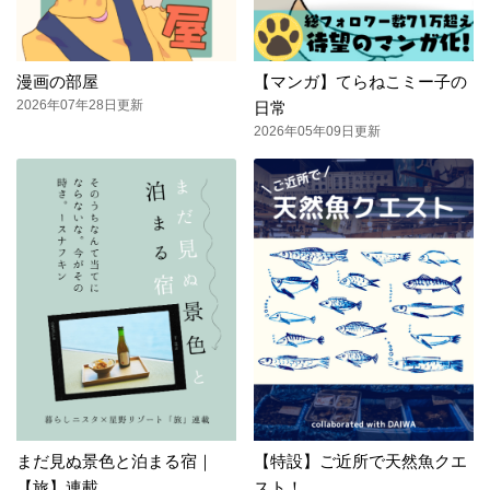
漫画の部屋
【マンガ】てらねこミー子の
2026年07年28日更新
日常
2026年05年09日更新
まだ見ぬ景色と泊まる宿｜
【特設】ご近所で天然魚クエ
【旅】連載
スト！