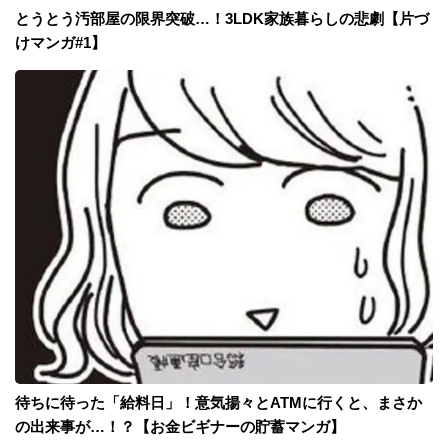
とうとう汚部屋の限界突破…！3LDK家族暮らしの悲劇【片づ
けマンガ#1】
待ちに待った「給料日」！意気揚々とATMに行くと、まさか
の出来事が…！？【お金ビギナーの貯蓄マンガ】