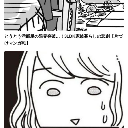
とうとう汚部屋の限界突破…！3LDK家族暮らしの悲劇【片づ
けマンガ#1】