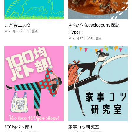
こどもニスタ
もちパパのspicecurry探訪
2025年11年17日更新
Hyper！
2025年05年28日更新
100均パト部！
家事コツ研究室