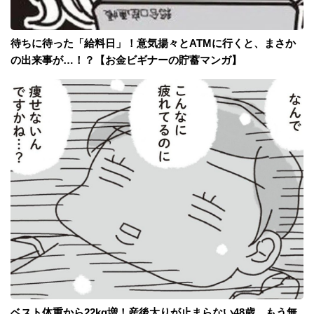
待ちに待った「給料日」！意気揚々とATMに行くと、まさか
の出来事が…！？【お金ビギナーの貯蓄マンガ】
ベスト体重から22kg増！産後太りが止まらない48歳。もう無