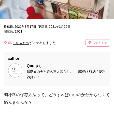
投稿日: 2021年3月17日
更新日: 2021年3月22日
閲覧数: 9,051
66
この人たち
がステキしました
ステキする
author
Quu
さん
転勤族の夫と娘の三人暮らし。 100均 / 収納 / 便利
雑貨 / イ...
調味料の保存方法って、どうすればいいのか分からなくて
悩みませんか？