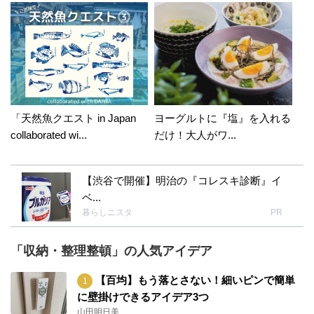
「天然魚クエスト in Japan
ヨーグルトに『塩』を入れる
collaborated wi...
だけ！大人がワ...
【渋谷で開催】明治の『コレスキ診断』イ
ベ...
暮らしニスタ
PR
「収納・整理整頓」の人気アイデア
【百均】もう落とさない！細いピンで簡単
に壁掛けできるアイデア3つ
山田明日美