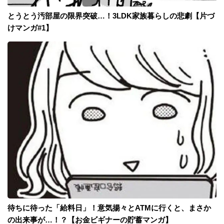
とうとう汚部屋の限界突破…！3LDK家族暮らしの悲劇【片づ
けマンガ#1】
待ちに待った「給料日」！意気揚々とATMに行くと、まさか
の出来事が…！？【お金ビギナーの貯蓄マンガ】