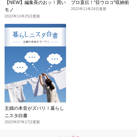
【NEW】編集長のおッ！買い
プロ直伝！“目ウロコ”収納術
2022年11年24日更新
モノ
2022年11年25日更新
主婦の本音がズバリ！暮らし
ニスタ白書
2022年07年17日更新