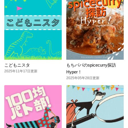
こどもニスタ
もちパパのspicecurry探訪
2025年11年17日更新
Hyper！
2025年05年28日更新