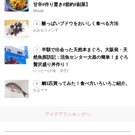
甘辛#作り置き#節約#副菜】
Mizuki
酸っぱいブドウをおいしく食べる方法
おおもりメシ子
半額で出会った天然本まぐろ。大阪発・天
然魚探訪記：活魚センター大昌の簡単！まぐろ
贅沢盛り丼作り！
ハッピー(小寺 洋子)
鯛1匹買ってみた！食べ方いろいろご紹介。
かよママ
アイデアランキングへ