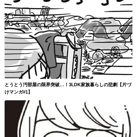
とうとう汚部屋の限界突破…！3LDK家族暮らしの悲劇【片づ
けマンガ#1】