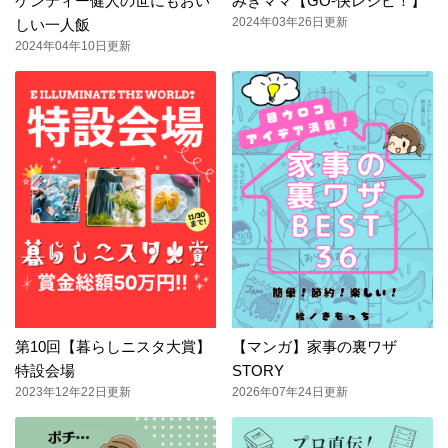
ケンティー健人の世にもおい
みきママ【GO-快レシピ！】
2024年03年26日更新
しい一人飯
2024年04年10日更新
第10回【暮らしニスタ大賞】
【マンガ】家事の裏ワザ
特設会場
STORY
2023年12年22日更新
2026年07年24日更新