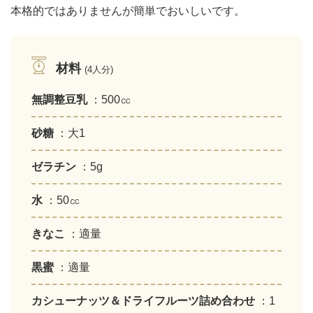
本格的ではありませんが簡単でおいしいです。
材料
(4人分)
無調整豆乳
：500㏄
砂糖
：大1
ゼラチン
：5g
水
：50㏄
きなこ
：適量
黒蜜
：適量
カシューナッツ＆ドライフルーツ詰め合わせ
：1