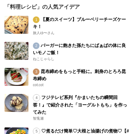
「料理レシピ」の人気アイデア
【夏のスイーツ】ブルーベリーチーズケー
キ！
旅人ゆ〜さん
バーガーに飽きた孫たちにばぁばの体に良
いモノご飯！
ねこじゃらし
昆布締めをもっと手軽に。刺身のとろろ昆
布締め
cot.cot
フジテレビ系列『かまいたちの瞬間回
答！』で紹介された「ヨーグルトもち」を作っ
てみた
智兎瀬
♡煮るだけ簡単♡大根と油揚げの煮物♡【#