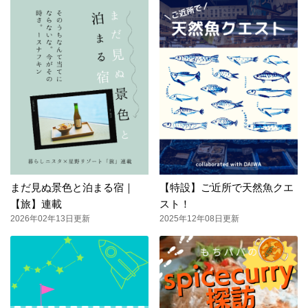
まだ見ぬ景色と泊まる宿｜
【特設】ご近所で天然魚クエ
【旅】連載
スト！
2026年02年13日更新
2025年12年08日更新