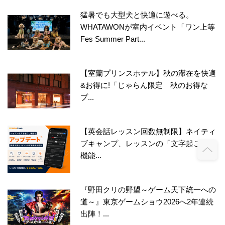
猛暑でも大型犬と快適に遊べる。
WHATAWONが室内イベント「ワン上等
Fes Summer Part...
【室蘭プリンスホテル】秋の滞在を快適
&お得に!「じゃらん限定 秋のお得な
プ...
【英会話レッスン回数無制限】ネイティ
ブキャンプ、レッスンの「文字起こし」
機能...
『野田クリの野望～ゲーム天下統一への
道～』東京ゲームショウ2026へ2年連続
出陣！...