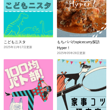
こどもニスタ
もちパパのspicecurry探訪
2025年11年17日更新
Hyper！
2025年05年28日更新