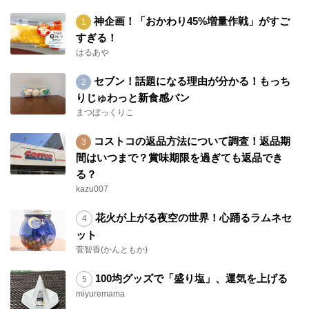
神企画！「おかわり45%増量作戦」がすご
すぎる！
はるあや
セブン！話題になる理由が分かる！もっち
りじゅわっと新食感パン
まつぼっくりこ
コストコの返品方法について調査！返品期
間はいつまで？賞味期限を過ぎても返品でき
る？
kazu007
花火が上がる夜空の世界！心踊るラムネセ
ット
菅智香(かんともか)
100均グッズで「盛り塩」、運気を上げる
miyuremama