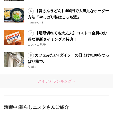
【資さんうどん】490円で大満足なオーダー
方法「やっぱり私はこっち派」
mamayumi
【期限切れても大丈夫】コストコ会員のお
得な更新タイミングと特典！
コストコ男子
カフェみたい♪ダイソーの日よけ¥100をつっ
ぱり棒で♪
Asako
アイデアランキングへ
活躍中!暮らしニスタさんご紹介