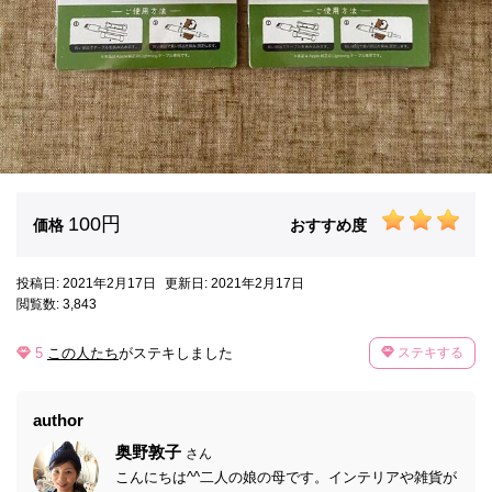
100円
価格
おすすめ度
投稿日: 2021年2月17日
更新日: 2021年2月17日
閲覧数: 3,843
5
この人たち
がステキしました
ステキする
author
奥野敦子
さん
こんにちは^^二人の娘の母です。インテリアや雑貨が