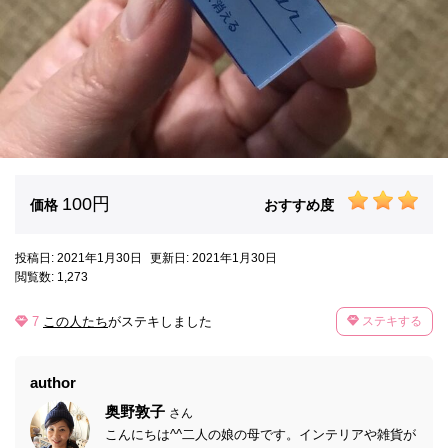
100円
価格
おすすめ度
投稿日: 2021年1月30日
更新日: 2021年1月30日
閲覧数: 1,273
7
この人たち
がステキしました
ステキする
author
奥野敦子
さん
こんにちは^^二人の娘の母です。インテリアや雑貨が