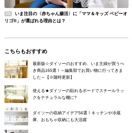
いま注目の〈赤ちゃん腸活〉に「ママ＆キッズ ベビーオ
PR
リゴ®」が選ばれる理由とは？
こちらもおすすめ
最新版☆ダイソーのおすすめ、いま主婦が買うべ
き商品165選！～編集部でお買い物に行ってきま
した～【※随時更新】
使える★ダイソーの貼れるボードでスチールラッ
クをナチュラルな棚に?
ダイソーの収納アイデア56選！キッチンや冷蔵
庫、おもちゃ収納にも大活躍