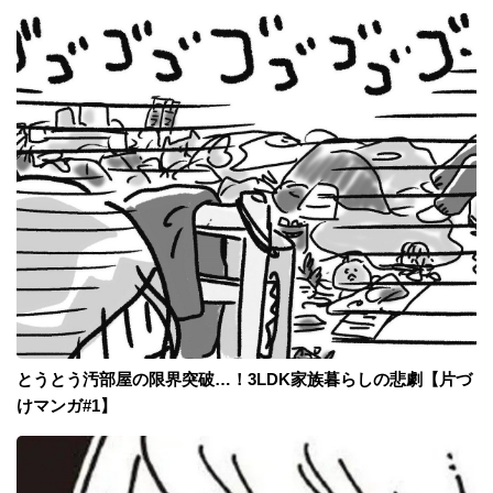
とうとう汚部屋の限界突破…！3LDK家族暮らしの悲劇【片づ
けマンガ#1】