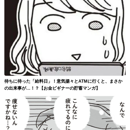
待ちに待った「給料日」！意気揚々とATMに行くと、まさか
の出来事が…！？【お金ビギナーの貯蓄マンガ】