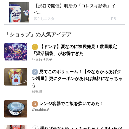
【渋谷で開催】明治の『コレスキ診断』イ
ベ...
暮らしニスタ
PR
「ショップ」の人気アイデア
【ドンキ】夏なのに福袋発見！数量限定
「温活福袋」がお得すぎた
ひまわり男子
見てこのボリューム！【今ならからあげク
ン増量】更にクーポンがあれば無料になっちゃ
う
智兎瀬
レンジ容器でご飯を炊いてみた！
🌠mahiro🌠
遅ればせながら・・もっちゅりんをいただ