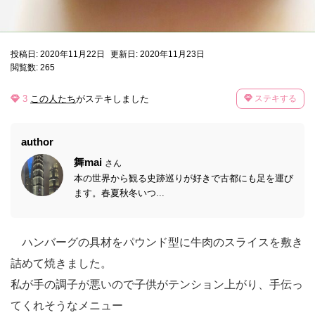
投稿日: 2020年11月22日
更新日: 2020年11月23日
閲覧数: 265
3
この人たち
がステキしました
ステキする
author
舞mai
さん
本の世界から観る史跡巡りが好きで古都にも足を運び
ます。春夏秋冬いつ...
ハンバーグの具材をパウンド型に牛肉のスライスを敷き
詰めて焼きました。
私が手の調子が悪いので子供がテンション上がり、手伝っ
てくれそうなメニュー