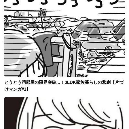
とうとう汚部屋の限界突破…！3LDK家族暮らしの悲劇【片づ
けマンガ#1】