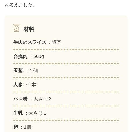
を考えました。
材料
牛肉のスライス
：適宜
合挽肉
：500g
玉葱
：１個
人参
：1本
パン粉
：大さじ２
牛乳
：大さじ１
卵
：1個