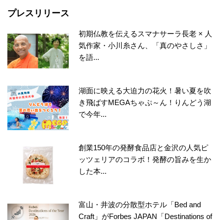
プレスリリース
初期仏教を伝えるスマナサーラ長老 × 人
気作家・小川糸さん、「真のやさしさ」
を語...
湖面に映える大迫力の花火！暑い夏を吹
き飛ばすMEGAちゃぷ～ん！りんどう湖
で今年...
創業150年の発酵食品店と金沢の人気ピ
ッツェリアのコラボ！発酵の旨みを生か
した本...
富山・井波の分散型ホテル「Bed and
Craft」がForbes JAPAN「Destinations of