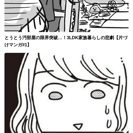
とうとう汚部屋の限界突破…！3LDK家族暮らしの悲劇【片づ
けマンガ#1】