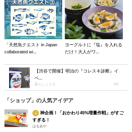
「天然魚クエスト in Japan
ヨーグルトに『塩』を入れる
collaborated wi...
だけ！大人がワ...
【渋谷で開催】明治の『コレスキ診断』イ
ベ...
暮らしニスタ
PR
「ショップ」の人気アイデア
神企画！「おかわり45%増量作戦」がすご
すぎる！
はるあや