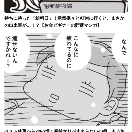
待ちに待った「給料日」！意気揚々とATMに行くと、まさか
の出来事が…！？【お金ビギナーの貯蓄マンガ】
ベスト体重から22kg増！産後太りが止まらない48歳。もう無