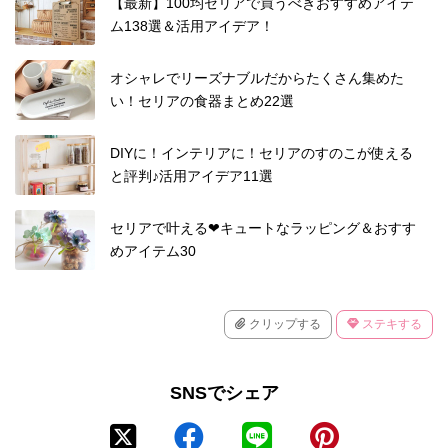
【最新】100均セリアで買うべきおすすめアイテ
ム138選＆活用アイデア！
オシャレでリーズナブルだからたくさん集めた
い！セリアの食器まとめ22選
DIYに！インテリアに！セリアのすのこが使える
と評判♪活用アイデア11選
セリアで叶える❤キュートなラッピング＆おすす
めアイテム30
クリップする
ステキする
SNSでシェア