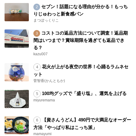
セブン！話題になる理由が分かる！もっち
りじゅわっと新食感パン
まつぼっくりこ
コストコの返品方法について調査！返品期
間はいつまで？賞味期限を過ぎても返品でき
る？
kazu007
花火が上がる夜空の世界！心踊るラムネセ
ット
菅智香(かんともか)
100均グッズで「盛り塩」、運気を上げる
miyuremama
【資さんうどん】490円で大満足なオーダー
方法「やっぱり私はこっち派」
mamayumi