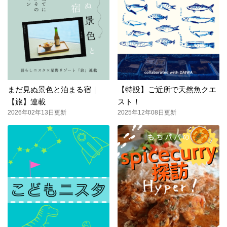
まだ見ぬ景色と泊まる宿｜
【特設】ご近所で天然魚クエ
【旅】連載
スト！
2026年02年13日更新
2025年12年08日更新