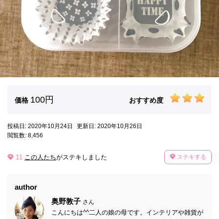
100円
価格
おすすめ度
投稿日: 2020年10月24日
更新日: 2020年10月26日
閲覧数: 8,456
11
この人たち
がステキしました
ステキする
author
奥野敦子
さん
こんにちは^^二人の娘の母です。インテリアや雑貨が