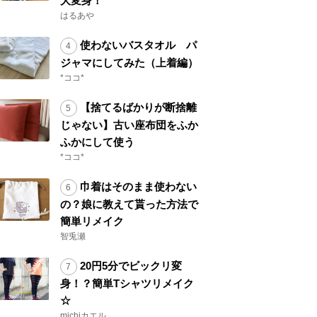
大変身！
はるあや
使わないバスタオル パ
ジャマにしてみた（上着編）
*ココ*
【捨てるばかりが断捨離
じゃない】古い座布団をふか
ふかにして使う
*ココ*
巾着はそのまま使わない
の？娘に教えて貰った方法で
簡単リメイク
智兎瀬
20円5分でビックリ変
身！？簡単Tシャツリメイク
☆
michiカエル