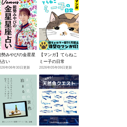
能勢みやびの金星星
【マンガ】てらねこ
座占い
ミー子の日常
026年06年30日更新
2026年05年09日更新