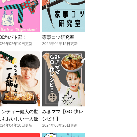
100均パト部！
家事コツ研究室
026年02年10日更新
2025年04年15日更新
ケンティー健人の世
みきママ【GO-快レ
にもおいしい一人飯
シピ！】
024年04年10日更新
2024年03年26日更新