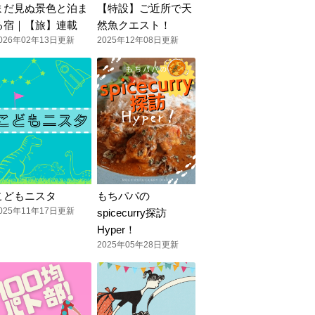
まだ見ぬ景色と泊ま
【特設】ご近所で天
る宿｜【旅】連載
然魚クエスト！
026年02年13日更新
2025年12年08日更新
こどもニスタ
もちパパの
025年11年17日更新
spicecurry探訪
Hyper！
2025年05年28日更新