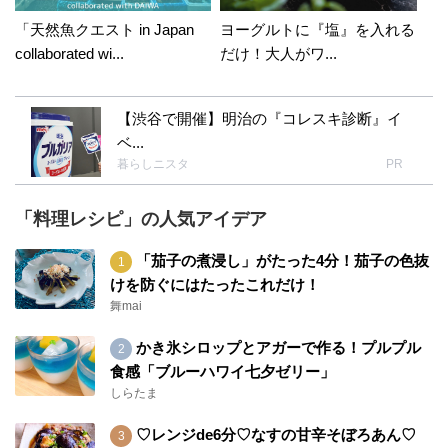
「天然魚クエスト in Japan
ヨーグルトに『塩』を入れる
collaborated wi...
だけ！大人がワ...
【渋谷で開催】明治の『コレスキ診断』イ
ベ...
暮らしニスタ
PR
「料理レシピ」の人気アイデア
「茄子の煮浸し」がたった4分！茄子の色抜
けを防ぐにはたったこれだけ！
舞mai
かき氷シロップとアガーで作る！プルプル
食感「ブルーハワイ七夕ゼリー」
しらたま
♡レンジde6分♡なすの甘辛そぼろあん♡