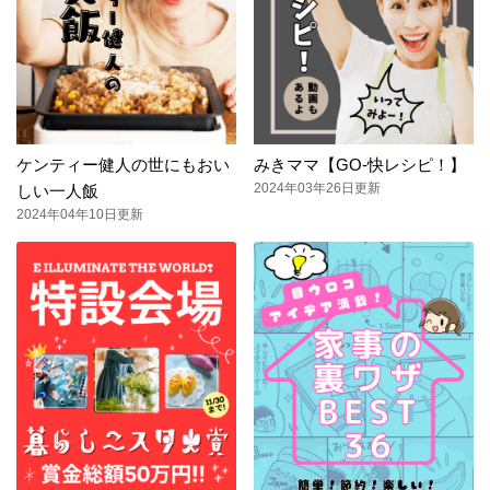
ケンティー健人の世にもおい
みきママ【GO-快レシピ！】
2024年03年26日更新
しい一人飯
2024年04年10日更新