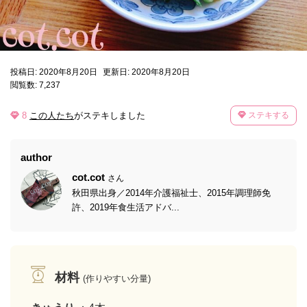
投稿日: 2020年8月20日
更新日: 2020年8月20日
閲覧数: 7,237
8
この人たち
がステキしました
ステキする
author
cot.cot
さん
秋田県出身／2014年介護福祉士、2015年調理師免
許、2019年食生活アドバ...
材料
(作りやすい分量)