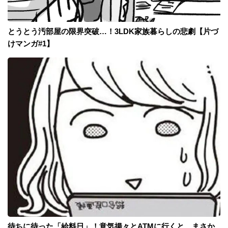
とうとう汚部屋の限界突破…！3LDK家族暮らしの悲劇【片づ
けマンガ#1】
待ちに待った「給料日」！意気揚々とATMに行くと、まさか