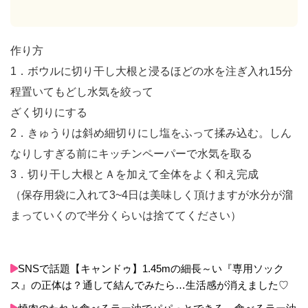
作り方
1．ボウルに切り干し大根と浸るほどの水を注ぎ入れ15分
程置いてもどし水気を絞って
ざく切りにする
2．きゅうりは斜め細切りにし塩をふって揉み込む。しん
なりしすぎる前にキッチンペーパーで水気を取る
3．切り干し大根とＡを加えて全体をよく和え完成
（保存用袋に入れて3~4日は美味しく頂けますが水分が溜
まっていくので半分くらいは捨ててください）
SNSで話題【キャンドゥ】1.45mの細長～い『専用ソック
ス』の正体は？通して結んでみたら…生活感が消えました♡