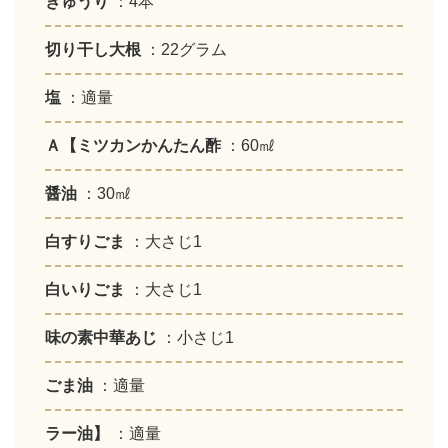
きゅうり
：4本
切り干し大根
：22グラム
塩
：適量
Ａ【ミツカンかんたん酢
：60㎖
醤油
：30㎖
白すりごま
：大さじ1
白いりごま
：大さじ1
味の素中華あじ
：小さじ1
ごま油
：適量
ラー油】
：適量