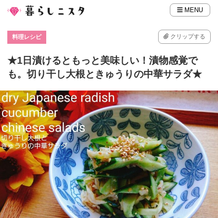
MENU
クリップする
料理レシピ
★1日漬けるともっと美味しい！漬物感覚で
も。切り干し大根ときゅうりの中華サラダ★