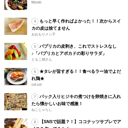
Mizuki
もっと早く作ればよかった！！次からスイ
カの皮は捨てません
おおもりメシ子
パプリカの皮剥き、これでストレスなし
♪「パプリカとアボカドの彩りサラダ」
ともこ姉さん
★タレが旨すぎる！！食べるラー油でよだ
れ鶏★
cot.cot
パック入りヒジキの煮つけを卵焼きに入れ
たら懐かしいお味で感激！
ねこじゃらし
【SNSで話題？！】ココナッツサブレでア