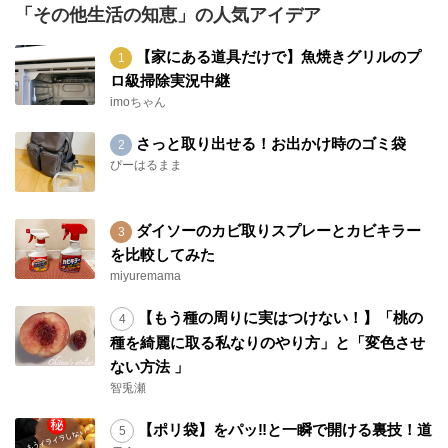
「その他生活の知恵」の人気アイデア
【家にある道具だけで】魚焼きグリルのプ
ロ級掃除実況中継
imoちゃん
さっと取り出せる！お出かけ時のゴミ袋
ぴーはるまま
ダイソーのカビ取りスプレーとカビキラー
を比較してみた
miyuremama
【もう種の周りに実はつけない！】「桃の
種を綺麗に取る私なりのやり方」と「変色させ
ない方法 」
智兎瀬
【ポリ袋】をパッ‼と一瞬で開ける裏技！道