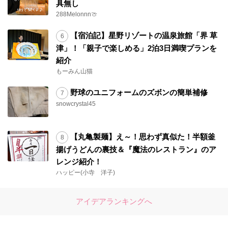
具無し
288Melonnn🍈
【宿泊記】星野リゾートの温泉旅館「界 草
津」！「親子で楽しめる」2泊3日満喫プランを
紹介
もーみん山猫
野球のユニフォームのズボンの簡単補修
snowcrystal45
【丸亀製麺】え～！思わず真似た！半額釜
揚げうどんの裏技＆『魔法のレストラン』のア
レンジ紹介！
ハッピー(小寺 洋子)
アイデアランキングへ