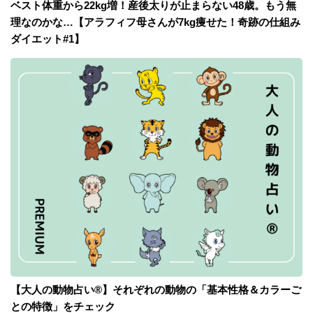
ベスト体重から22kg増！産後太りが止まらない48歳。もう無
理なのかな…【アラフィフ母さんが7kg痩せた！奇跡の仕組み
ダイエット#1】
【大人の動物占い®】それぞれの動物の「基本性格＆カラーご
との特徴」をチェック