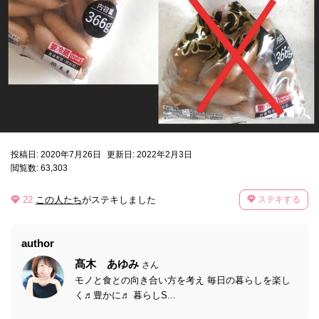
投稿日: 2020年7月26日
更新日: 2022年2月3日
閲覧数: 63,303
22
この人たち
がステキしました
ステキする
author
髙木 あゆみ
さん
モノと食との向き合い方を考え 毎日の暮らしを楽し
く♬豊かに♬ 暮らしS...