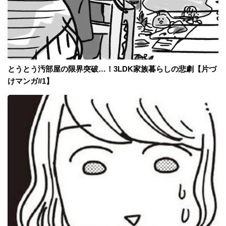
とうとう汚部屋の限界突破…！3LDK家族暮らしの悲劇【片づ
けマンガ#1】