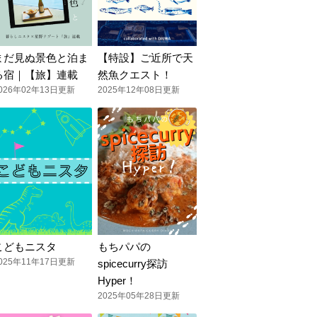
まだ見ぬ景色と泊ま
【特設】ご近所で天
る宿｜【旅】連載
然魚クエスト！
026年02年13日更新
2025年12年08日更新
こどもニスタ
もちパパの
025年11年17日更新
spicecurry探訪
Hyper！
2025年05年28日更新