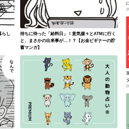
2
暮らし
待ちに待った「給料日」！意気揚々とATMに行く
と、まさかの出来事が…！？【お金ビギナーの貯
蓄マンガ】
2