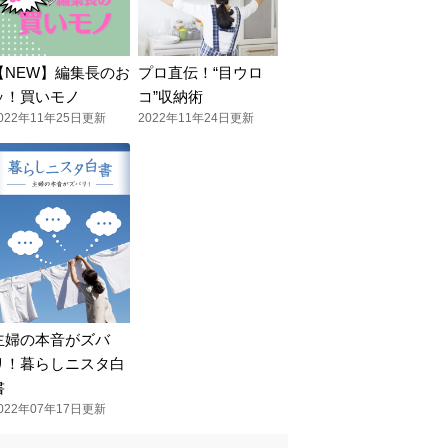
【NEW】編集長のお
プロ直伝！“目ウロ
ッ！買いモノ
コ”収納術
022年11年25日更新
2022年11年24日更新
主婦の本音がズバ
リ！暮らしニスタ白
書
022年07年17日更新