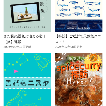
まだ見ぬ景色と泊まる宿｜
【特設】ご近所で天然魚クエ
【旅】連載
スト！
2026年02年13日更新
2025年12年08日更新