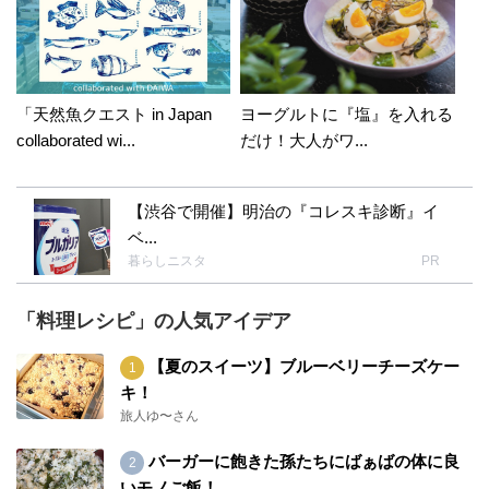
「天然魚クエスト in Japan
ヨーグルトに『塩』を入れる
collaborated wi...
だけ！大人がワ...
【渋谷で開催】明治の『コレスキ診断』イ
ベ...
暮らしニスタ
PR
「料理レシピ」の人気アイデア
【夏のスイーツ】ブルーベリーチーズケー
キ！
旅人ゆ〜さん
バーガーに飽きた孫たちにばぁばの体に良
いモノご飯！