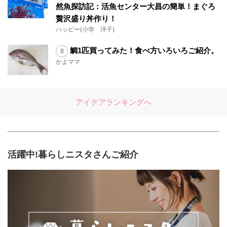
然魚探訪記：活魚センター大昌の簡単！まぐろ
贅沢盛り丼作り！
ハッピー(小寺 洋子)
鯛1匹買ってみた！食べ方いろいろご紹介。
かよママ
アイデアランキングへ
活躍中!暮らしニスタさんご紹介