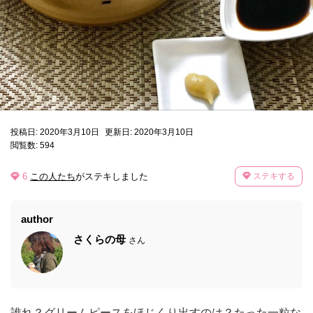
投稿日: 2020年3月10日
更新日: 2020年3月10日
閲覧数: 594
6
この人たち
がステキしました
ステキする
author
さくらの母
さん
誰れ？グリームピースをほじくり出すのは？たった一粒な