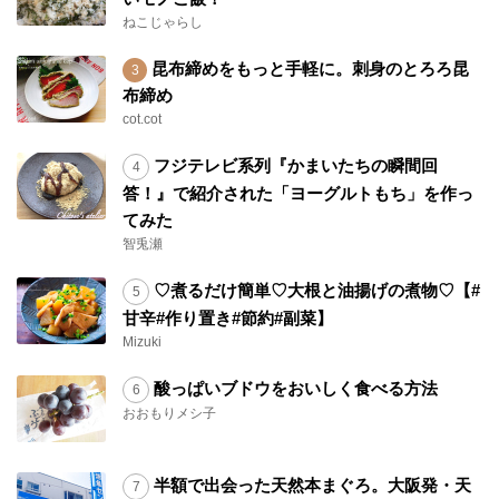
ねこじゃらし
昆布締めをもっと手軽に。刺身のとろろ昆
布締め
cot.cot
フジテレビ系列『かまいたちの瞬間回
答！』で紹介された「ヨーグルトもち」を作っ
てみた
智兎瀬
♡煮るだけ簡単♡大根と油揚げの煮物♡【#
甘辛#作り置き#節約#副菜】
Mizuki
酸っぱいブドウをおいしく食べる方法
おおもりメシ子
半額で出会った天然本まぐろ。大阪発・天