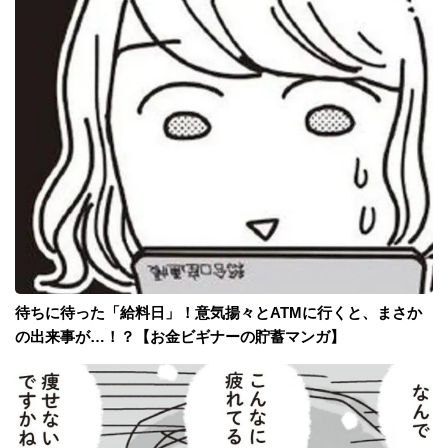
待ちに待った「給料日」！意気揚々とATMに行くと、まさか
の出来事が…！？【お金ビギナーの貯蓄マンガ】