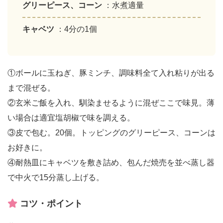
グリーピース、コーン
：水煮適量
キャベツ
：4分の1個
①ボールに玉ねぎ、豚ミンチ、調味料全て入れ粘りが出る
まで混ぜる。
②玄米ご飯を入れ、馴染ませるように混ぜここで味見。薄
い場合は適宜塩胡椒で味を調える。
③皮で包む。20個。トッピングのグリーピース、コーンは
お好きに。
④耐熱皿にキャベツを敷き詰め、包んだ焼売を並べ蒸し器
で中火で15分蒸し上げる。
コツ・ポイント