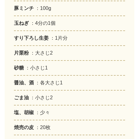
豚ミンチ
：100g
玉ねぎ
：4分の1個
すり下ろし生姜
：1片分
片栗粉
：大さじ2
砂糖
：小さじ1
醤油、酒
：各大さじ1
ごま油
：小さじ2
塩、胡椒
：少々
焼売の皮
：20枚