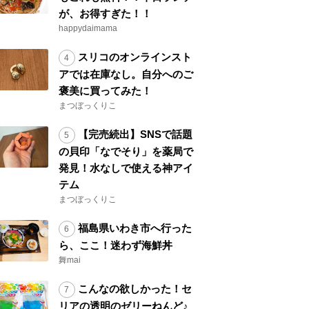
が、お得すぎた！！
happydaimama
スリコのオンラインスト
アでは在庫なし。自分へのご
褒美に買ってみた！
まつぼっくりこ
【完売続出】SNSで話題
の貝印「なでそり」を薬局で
発見！水なしで使える神アイ
テム
まつぼっくりこ
福島県いわき市へ行った
ら、ここ！迷わず海鮮丼
舞mai
こんなの欲しかった！セ
リアの透明のゼリーねんど♪