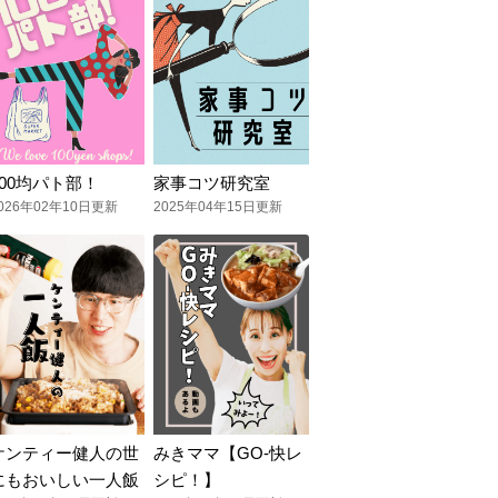
100均パト部！
家事コツ研究室
026年02年10日更新
2025年04年15日更新
ケンティー健人の世
みきママ【GO-快レ
にもおいしい一人飯
シピ！】