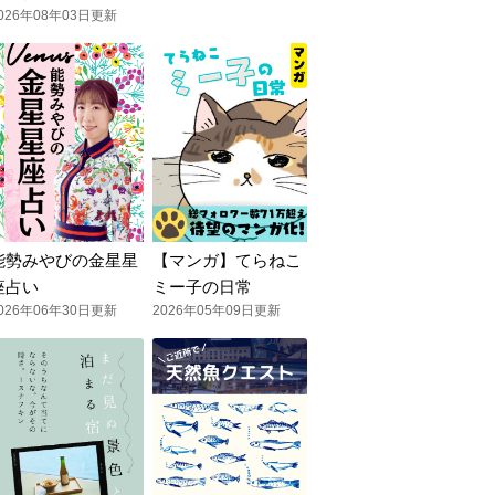
026年08年03日更新
能勢みやびの金星星
【マンガ】てらねこ
座占い
ミー子の日常
026年06年30日更新
2026年05年09日更新