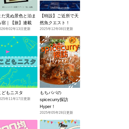
まだ見ぬ景色と泊ま
【特設】ご近所で天
る宿｜【旅】連載
然魚クエスト！
026年02年13日更新
2025年12年08日更新
こどもニスタ
もちパパの
025年11年17日更新
spicecurry探訪
Hyper！
2025年05年28日更新