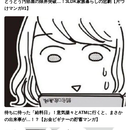
とうとう汚部屋の限界突破…！3LDK家族暮らしの悲劇【片づ
けマンガ#1】
待ちに待った「給料日」！意気揚々とATMに行くと、まさか
の出来事が…！？【お金ビギナーの貯蓄マンガ】