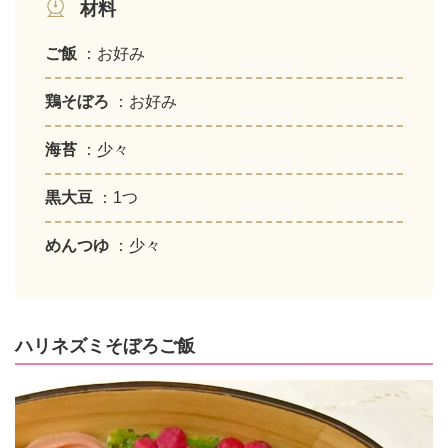
材料
ご飯
：お好み
鶏そぼろ
：お好み
海苔
：少々
黒大豆
：1つ
めんつゆ
：少々
ハリネズミそぼろご飯