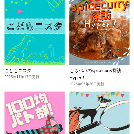
こどもニスタ
もちパパのspicecurry探訪
2025年11年17日更新
Hyper！
2025年05年28日更新