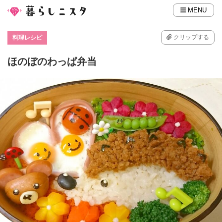
MENU
クリップする
料理レシピ
ほのぼのわっぱ弁当