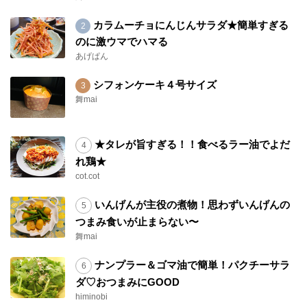
カラムーチョにんじんサラダ★簡単すぎる
のに激ウマでハマる
あげぱん
シフォンケーキ４号サイズ
舞mai
★タレが旨すぎる！！食べるラー油でよだ
れ鶏★
cot.cot
いんげんが主役の煮物！思わずいんげんの
つまみ食いが止まらない〜
舞mai
ナンプラー＆ゴマ油で簡単！パクチーサラ
ダ♡おつまみにGOOD
himinobi