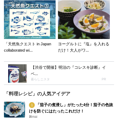
「天然魚クエスト in Japan
ヨーグルトに『塩』を入れる
collaborated wi...
だけ！大人がワ...
【渋谷で開催】明治の『コレスキ診断』イ
ベ...
暮らしニスタ
PR
「料理レシピ」の人気アイデア
「茄子の煮浸し」がたった4分！茄子の色抜
けを防ぐにはたったこれだけ！
舞mai