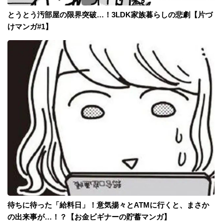
とうとう汚部屋の限界突破…！3LDK家族暮らしの悲劇【片づ
けマンガ#1】
待ちに待った「給料日」！意気揚々とATMに行くと、まさか
の出来事が…！？【お金ビギナーの貯蓄マンガ】