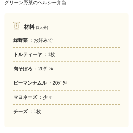
グリーン野菜のヘルシー弁当
材料
(1人分)
緑野菜
：お好みで
トルティーヤ
：1枚
肉そぼろ
：20ｸﾞﾗﾑ
ピーマンナムル
：20ｸﾞﾗﾑ
マヨネーズ
：少々
チーズ
：1枚