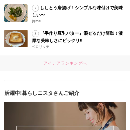
ししとう唐揚げ！シンプルな味付けで美味
しい〜
舞mai
『手作り豆乳バター』混ぜるだけ簡単！濃
厚な美味しさにビックリ‼︎
ベロリッチ
アイデアランキングへ
活躍中!暮らしニスタさんご紹介