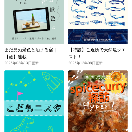
まだ見ぬ景色と泊まる宿｜
【特設】ご近所で天然魚クエ
【旅】連載
スト！
2026年02年13日更新
2025年12年08日更新