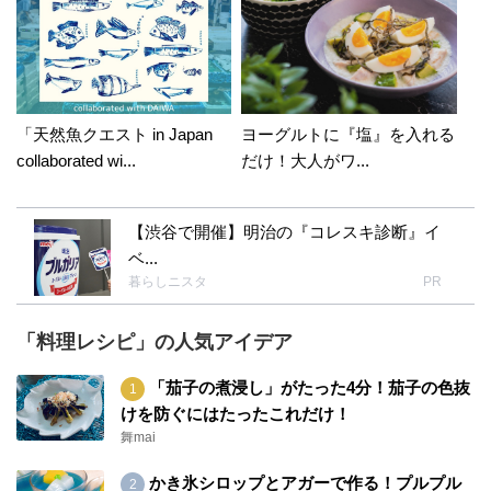
「天然魚クエスト in Japan
ヨーグルトに『塩』を入れる
collaborated wi...
だけ！大人がワ...
【渋谷で開催】明治の『コレスキ診断』イ
ベ...
暮らしニスタ
PR
「料理レシピ」の人気アイデア
「茄子の煮浸し」がたった4分！茄子の色抜
けを防ぐにはたったこれだけ！
舞mai
かき氷シロップとアガーで作る！プルプル