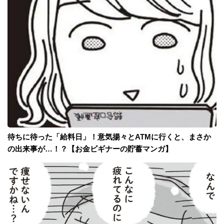
待ちに待った「給料日」！意気揚々とATMに行くと、まさか
の出来事が…！？【お金ビギナーの貯蓄マンガ】