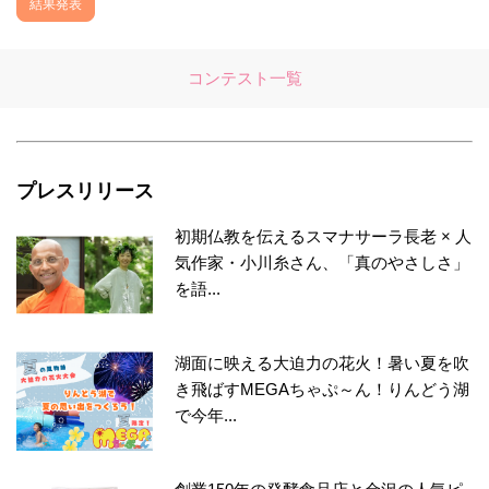
結果発表
コンテスト一覧
プレスリリース
初期仏教を伝えるスマナサーラ長老 × 人
気作家・小川糸さん、「真のやさしさ」
を語...
湖面に映える大迫力の花火！暑い夏を吹
き飛ばすMEGAちゃぷ～ん！りんどう湖
で今年...