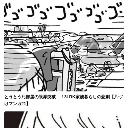
とうとう汚部屋の限界突破…！3LDK家族暮らしの悲劇【片づ
けマンガ#1】