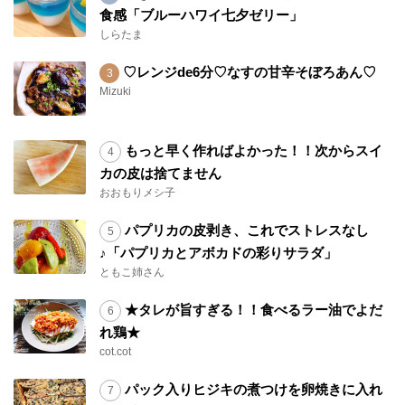
食感「ブルーハワイ七夕ゼリー」
しらたま
♡レンジde6分♡なすの甘辛そぼろあん♡
Mizuki
もっと早く作ればよかった！！次からスイ
カの皮は捨てません
おおもりメシ子
パプリカの皮剥き、これでストレスなし
♪「パプリカとアボカドの彩りサラダ」
ともこ姉さん
★タレが旨すぎる！！食べるラー油でよだ
れ鶏★
cot.cot
パック入りヒジキの煮つけを卵焼きに入れ