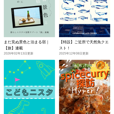
まだ見ぬ景色と泊まる宿｜
【特設】ご近所で天然魚クエ
【旅】連載
スト！
2026年02年13日更新
2025年12年08日更新