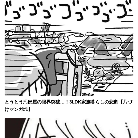
とうとう汚部屋の限界突破…！3LDK家族暮らしの悲劇【片づ
けマンガ#1】