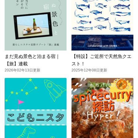
まだ見ぬ景色と泊まる宿｜
【特設】ご近所で天然魚クエ
【旅】連載
スト！
2026年02年13日更新
2025年12年08日更新