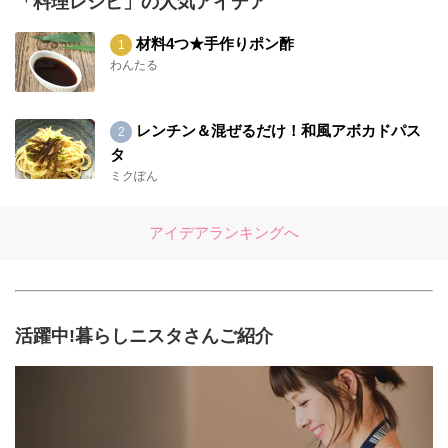
「料理レシピ」の人気アイデア
材料4つ★手作りポン酢
わんたる
レンチン＆混ぜるだけ！和風アボカドパス
タ
ミクぽん
アイデアランキングへ
活躍中!暮らしニスタさんご紹介