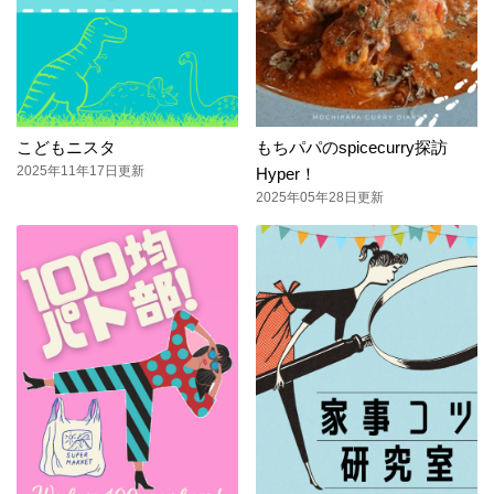
こどもニスタ
もちパパのspicecurry探訪
2025年11年17日更新
Hyper！
2025年05年28日更新