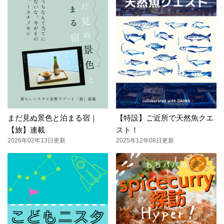
まだ見ぬ景色と泊まる宿｜
【特設】ご近所で天然魚クエ
【旅】連載
スト！
2026年02年13日更新
2025年12年08日更新