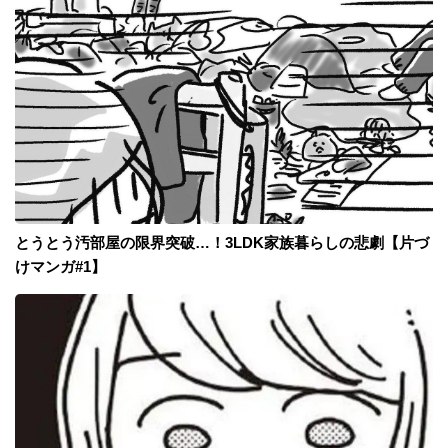
とうとう汚部屋の限界突破…！3LDK家族暮らしの悲劇【片づ
けマンガ#1】