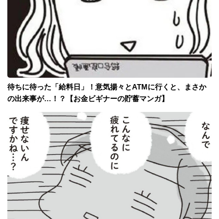
待ちに待った「給料日」！意気揚々とATMに行くと、まさか
の出来事が…！？【お金ビギナーの貯蓄マンガ】