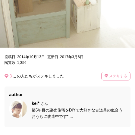
投稿日: 2014年10月13日
更新日: 2017年3月6日
閲覧数: 1,356
3
この人たち
がステキしました
ステキする
author
kei*
さん
築5年目の建売住宅をDIYで大好きな古道具の似合う
おうちに改造中です* ...