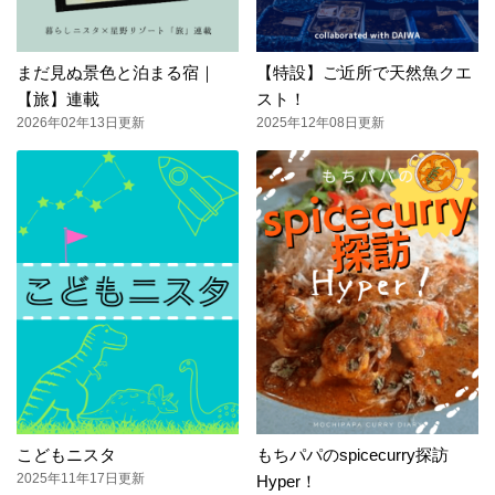
まだ見ぬ景色と泊まる宿｜
【特設】ご近所で天然魚クエ
【旅】連載
スト！
2026年02年13日更新
2025年12年08日更新
こどもニスタ
もちパパのspicecurry探訪
2025年11年17日更新
Hyper！