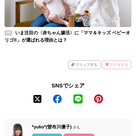
いま注目の〈赤ちゃん腸活〉に「ママ＆キッズ ベビーオ
PR
リゴ®」が選ばれる理由とは？
クリップする
ステキする
SNSでシェア
*yuko*(曽布川優子)
さん