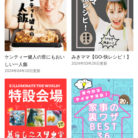
ケンティー健人の世にもおい
みきママ【GO-快レシピ！】
2024年03年26日更新
しい一人飯
2024年04年10日更新