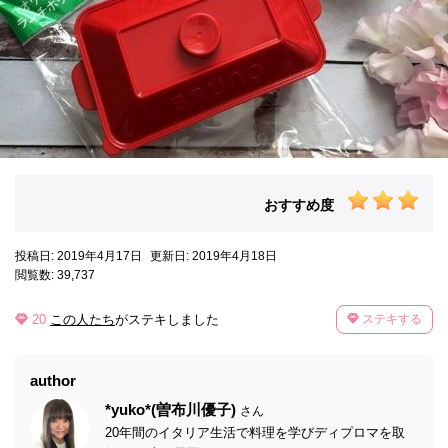
おすすめ度
投稿日: 2019年4月17日
更新日: 2019年4月18日
閲覧数: 39,737
20
この人たち
がステキしました
ステキする
author
*yuko*(曽布川優子)
さん
20年間のイタリア生活で料理を学びディプロマを取