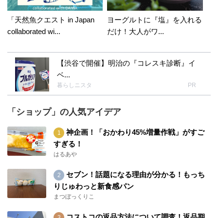
「天然魚クエスト in Japan
ヨーグルトに『塩』を入れる
collaborated wi...
だけ！大人がワ...
【渋谷で開催】明治の『コレスキ診断』イ
ベ...
暮らしニスタ
PR
「ショップ」の人気アイデア
神企画！「おかわり45%増量作戦」がすご
すぎる！
はるあや
セブン！話題になる理由が分かる！もっち
りじゅわっと新食感パン
まつぼっくりこ
コストコの返品方法について調査！返品期