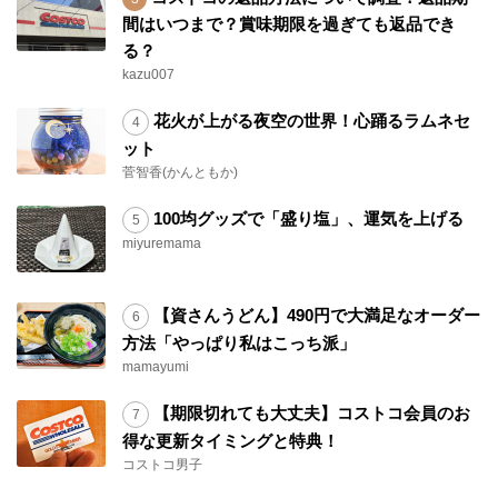
間はいつまで？賞味期限を過ぎても返品でき
る？
kazu007
花火が上がる夜空の世界！心踊るラムネセ
ット
菅智香(かんともか)
100均グッズで「盛り塩」、運気を上げる
miyuremama
【資さんうどん】490円で大満足なオーダー
方法「やっぱり私はこっち派」
mamayumi
【期限切れても大丈夫】コストコ会員のお
得な更新タイミングと特典！
コストコ男子