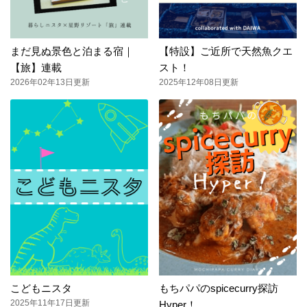
まだ見ぬ景色と泊まる宿｜
【特設】ご近所で天然魚クエ
【旅】連載
スト！
2026年02年13日更新
2025年12年08日更新
こどもニスタ
もちパパのspicecurry探訪
2025年11年17日更新
Hyper！