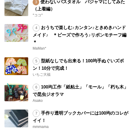
使わないバスタオル パジャマにしてみた
（上着編）
*ココ*
おうちで楽しむ♪カンタン♪ときめきハンド
メイド♪ ＊ビーズで作ろう♪リボンモチーフ編
＊
MaMan*
型紙なしでも出来る！100均手ぬぐいズボ
ン！10分で完成！
いちご大福
100均工作「紙粘土」「モール」「朽ち木」
で昆虫ジオラマ
Asako
手作り透明ブックカバーには100均のコレが
イイ！
mmmama