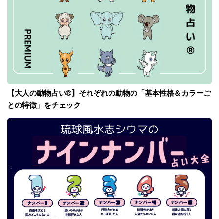
【大人の動物占い®】それぞれの動物の「基本性格＆カラーご
との特徴」をチェック