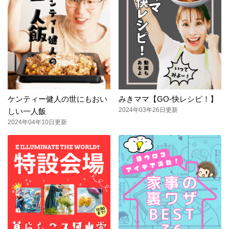
ケンティー健人の世にもおい
みきママ【GO-快レシピ！】
2024年03年26日更新
しい一人飯
2024年04年10日更新