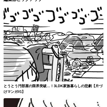
とうとう汚部屋の限界突破…！3LDK家族暮らしの悲劇【片づ
けマンガ#1】