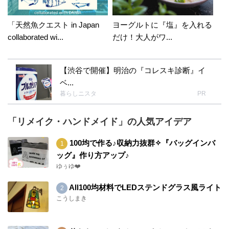
「天然魚クエスト in Japan
ヨーグルトに『塩』を入れる
collaborated wi...
だけ！大人がワ...
【渋谷で開催】明治の『コレスキ診断』イ
ベ...
暮らしニスタ
PR
「リメイク・ハンドメイド」の人気アイデア
100均で作る♪収納力抜群✧『バッグインバ
ッグ』作り方アップ♪
ゆぅゆ❤️
All100均材料でLEDステンドグラス風ライト
こうしまき