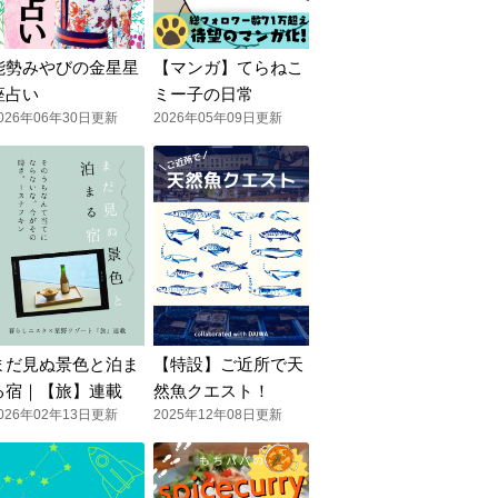
能勢みやびの金星星
【マンガ】てらねこ
座占い
ミー子の日常
026年06年30日更新
2026年05年09日更新
まだ見ぬ景色と泊ま
【特設】ご近所で天
る宿｜【旅】連載
然魚クエスト！
026年02年13日更新
2025年12年08日更新