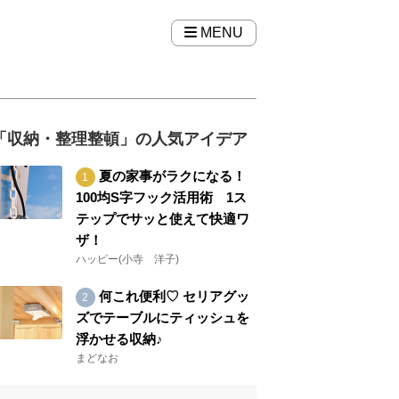
MENU
「収納・整理整頓」の人気アイデア
夏の家事がラクになる！
100均S字フック活用術 1ス
テップでサッと使えて快適ワ
ザ！
ハッピー(小寺 洋子)
何これ便利♡ セリアグッ
ズでテーブルにティッシュを
浮かせる収納♪
まどなお