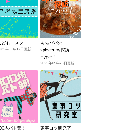
こどもニスタ
もちパパの
025年11年17日更新
spicecurry探訪
Hyper！
2025年05年28日更新
100均パト部！
家事コツ研究室