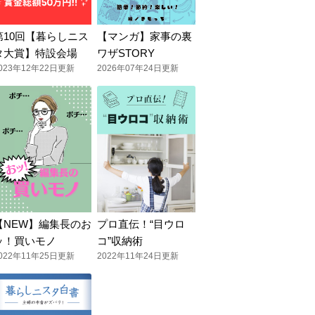
第10回【暮らしニス
【マンガ】家事の裏
タ大賞】特設会場
ワザSTORY
023年12年22日更新
2026年07年24日更新
【NEW】編集長のお
プロ直伝！“目ウロ
ッ！買いモノ
コ”収納術
022年11年25日更新
2022年11年24日更新