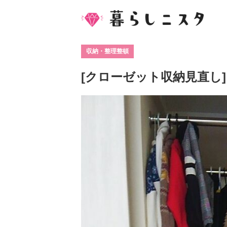
収納・整理整頓
[クローゼット収納見直し]