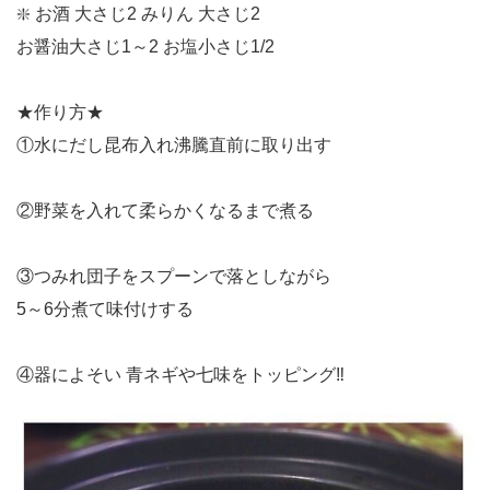
❇️ お酒 大さじ2 みりん 大さじ2
お醤油大さじ1～2 お塩小さじ1/2
★作り方★
①水にだし昆布入れ沸騰直前に取り出す
②野菜を入れて柔らかくなるまで煮る
③つみれ団子をスプーンで落としながら
5～6分煮て味付けする
④器によそい 青ネギや七味をトッピング‼️