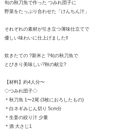
旬の秋刀魚で作った つみれ団子に
野菜をたっぷり合わせた「けんちん汁」
それぞれの素材が引き立つ薄味仕立てで
優しい味わいに仕上げました‼️
炊きたての ?新米と ?旬の秋刀魚で
とびきり美味しい?秋の献立?
【材料】約4人分〜
◇つみれ団子◇
＊秋刀魚 1〜2尾 (3枚におろしたもの)
＊白ネギみじん切り 5cm分
＊生姜の絞り汁 少量
＊酒 大さじ1