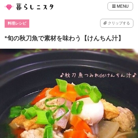
MENU
クリップする
料理レシピ
*旬の秋刀魚で素材を味わう【けんちん汁】