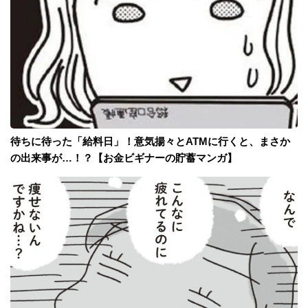
待ちに待った「給料日」！意気揚々とATMに行くと、まさか
の出来事が…！？【お金ビギナーの貯蓄マンガ】