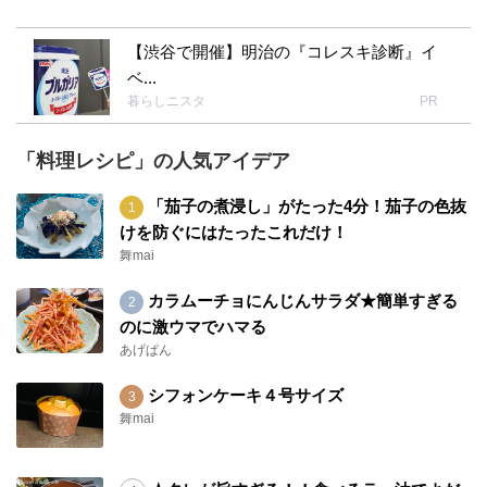
【渋谷で開催】明治の『コレスキ診断』イ
ベ...
暮らしニスタ
PR
「料理レシピ」の人気アイデア
「茄子の煮浸し」がたった4分！茄子の色抜
けを防ぐにはたったこれだけ！
舞mai
カラムーチョにんじんサラダ★簡単すぎる
のに激ウマでハマる
あげぱん
シフォンケーキ４号サイズ
舞mai