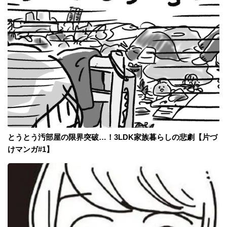
とうとう汚部屋の限界突破…！3LDK家族暮らしの悲劇【片づ
けマンガ#1】