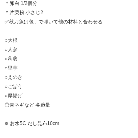
＊卵白 1/2個分
＊片栗粉 小さじ2
✅秋刀魚は包丁で叩いて他の材料と合わせる
○大根
○人参
○蒟蒻
○里芋
○えのき
○ごぼう
○厚揚げ
◎青ネギなど 各適量
❇️ お水5C だし昆布10cm