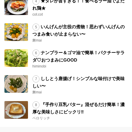
★タレが旨すぎる！！食べるラー油でよだ
れ鶏★
cot.cot
いんげんが主役の煮物！思わずいんげんの
つまみ食いが止まらない〜
舞mai
ナンプラー＆ゴマ油で簡単！パクチーサラ
ダ♡おつまみにGOOD
himinobi
ししとう唐揚げ！シンプルな味付けで美味
しい〜
舞mai
『手作り豆乳バター』混ぜるだけ簡単！濃
厚な美味しさにビックリ‼︎
ベロリッチ