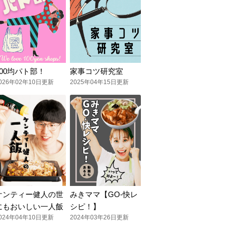
100均パト部！
家事コツ研究室
026年02年10日更新
2025年04年15日更新
ケンティー健人の世
みきママ【GO-快レ
にもおいしい一人飯
シピ！】
024年04年10日更新
2024年03年26日更新