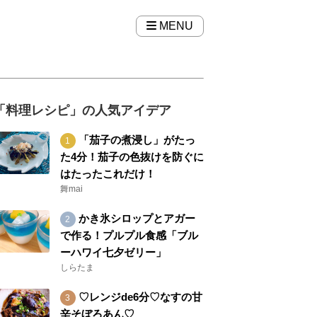
MENU
「料理レシピ」の人気アイデア
「茄子の煮浸し」がたっ
た4分！茄子の色抜けを防ぐに
はたったこれだけ！
舞mai
かき氷シロップとアガー
で作る！プルプル食感「ブル
ーハワイ七夕ゼリー」
しらたま
♡レンジde6分♡なすの甘
辛そぼろあん♡