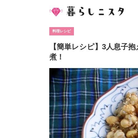
料理レシピ
【簡単レシピ】3人息子
煮！