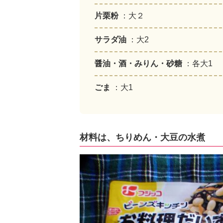
片栗粉
：大２
サラダ油
：大2
醤油・酒・みりん・砂糖
：各大1
ごま
：大1
材料は、ちりめん・大豆の水煮