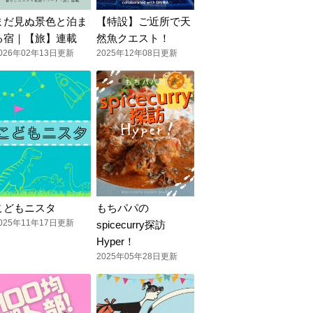
まだ見ぬ景色と泊ま
【特設】ご近所で天
る宿｜【旅】連載
然魚クエスト！
026年02年13日更新
2025年12年08日更新
こどもニスタ
もちパパの
025年11年17日更新
spicecurry探訪
Hyper！
2025年05年28日更新