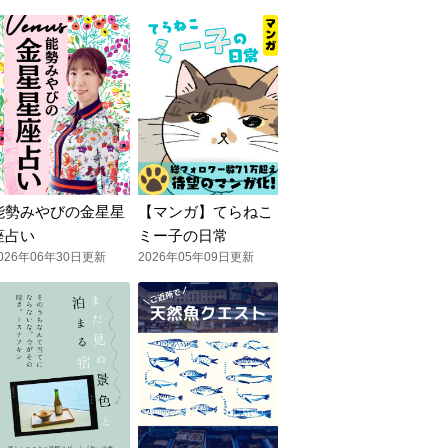
能勢みやびの金星星
【マンガ】てらねこ
座占い
ミー子の日常
026年06年30日更新
2026年05年09日更新