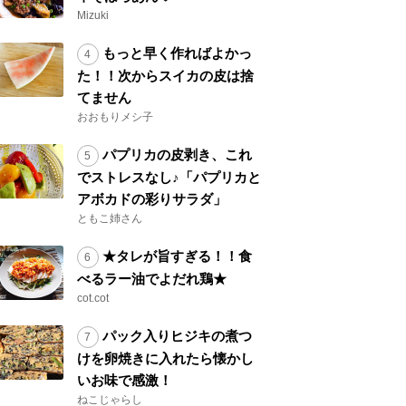
Mizuki
もっと早く作ればよかっ
た！！次からスイカの皮は捨
てません
おおもりメシ子
パプリカの皮剥き、これ
でストレスなし♪「パプリカと
アボカドの彩りサラダ」
ともこ姉さん
★タレが旨すぎる！！食
べるラー油でよだれ鶏★
cot.cot
パック入りヒジキの煮つ
けを卵焼きに入れたら懐かし
いお味で感激！
ねこじゃらし