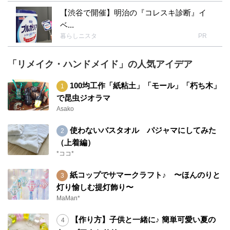
【渋谷で開催】明治の『コレスキ診断』イ
ベ...
暮らしニスタ
PR
「リメイク・ハンドメイド」の人気アイデア
100均工作「紙粘土」「モール」「朽ち木」
で昆虫ジオラマ
Asako
使わないバスタオル パジャマにしてみた
（上着編）
*ココ*
紙コップでサマークラフト♪ 〜ほんのりと
灯り愉しむ提灯飾り〜
MaMan*
【作り方】子供と一緒に♪ 簡単可愛い夏の