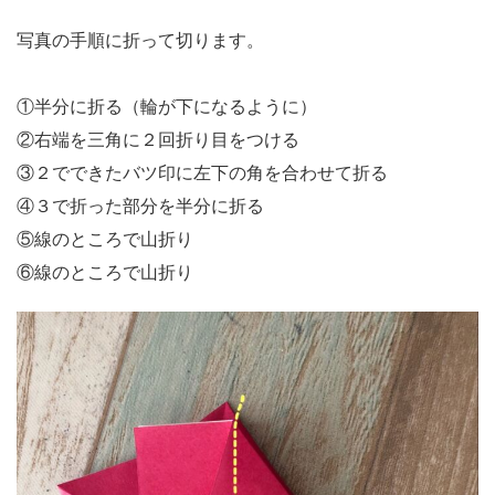
写真の手順に折って切ります。
①半分に折る（輪が下になるように）
②右端を三角に２回折り目をつける
③２でできたバツ印に左下の角を合わせて折る
④３で折った部分を半分に折る
⑤線のところで山折り
⑥線のところで山折り