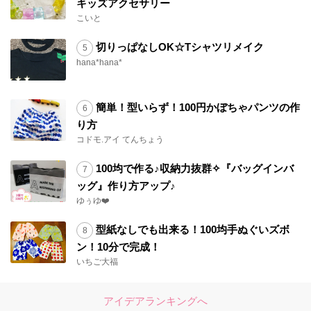
キッズアクセサリー
こいと
切りっぱなしOK☆Tシャツリメイク
hana*hana*
簡単！型いらず！100円かぼちゃパンツの作
り方
コドモ.アイ てんちょう
100均で作る♪収納力抜群✧『バッグインバ
ッグ』作り方アップ♪
ゆぅゆ❤️
型紙なしでも出来る！100均手ぬぐいズボ
ン！10分で完成！
いちご大福
アイデアランキングへ