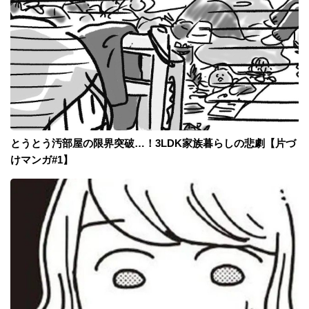
とうとう汚部屋の限界突破…！3LDK家族暮らしの悲劇【片づ
けマンガ#1】