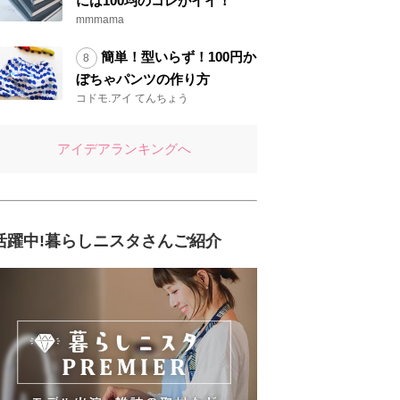
には100均のコレがイイ！
mmmama
簡単！型いらず！100円か
ぼちゃパンツの作り方
コドモ.アイ てんちょう
アイデアランキングへ
活躍中!暮らしニスタさんご紹介