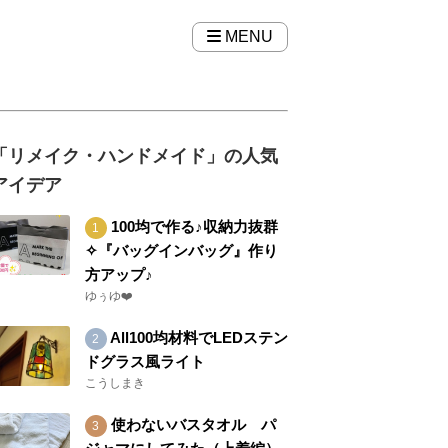
MENU
「リメイク・ハンドメイド」の人気
アイデア
100均で作る♪収納力抜群
✧『バッグインバッグ』作り
方アップ♪
ゆぅゆ❤️
All100均材料でLEDステン
ドグラス風ライト
こうしまき
使わないバスタオル パ