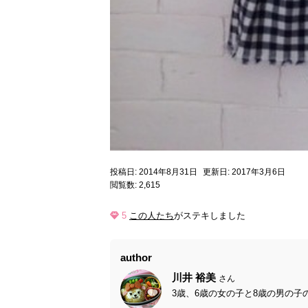
投稿日: 2014年8月31日
更新日: 2017年3月6日
閲覧数: 2,615
5
この人たち
がステキしました
author
川井 裕美
さん
3歳、6歳の女の子と8歳の男の子の