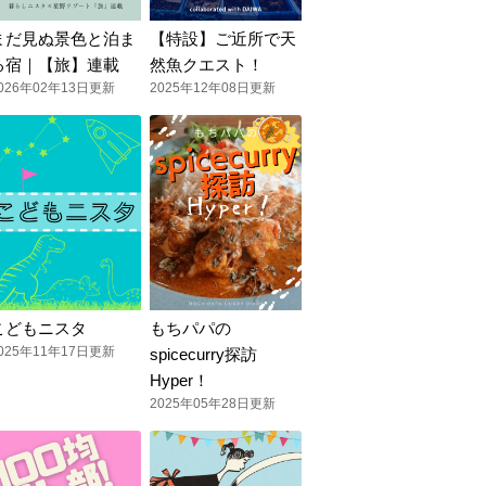
まだ見ぬ景色と泊ま
【特設】ご近所で天
る宿｜【旅】連載
然魚クエスト！
026年02年13日更新
2025年12年08日更新
こどもニスタ
もちパパの
025年11年17日更新
spicecurry探訪
Hyper！
2025年05年28日更新