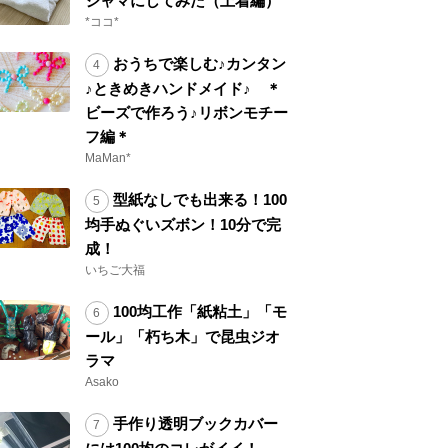
ジャマにしてみた（上着編）
*ココ*
おうちで楽しむ♪カンタン
♪ときめきハンドメイド♪ ＊
ビーズで作ろう♪リボンモチー
フ編＊
MaMan*
型紙なしでも出来る！100
均手ぬぐいズボン！10分で完
成！
いちご大福
100均工作「紙粘土」「モ
ール」「朽ち木」で昆虫ジオ
ラマ
Asako
手作り透明ブックカバー