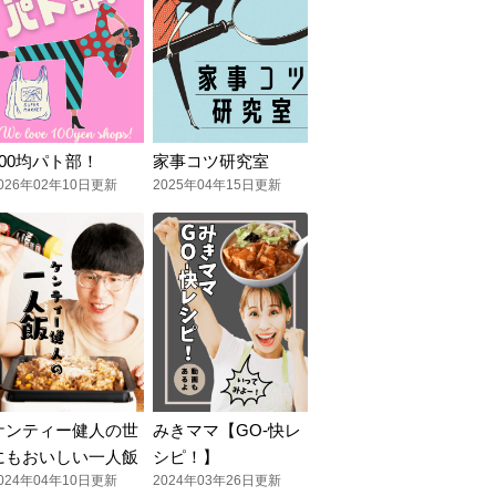
100均パト部！
家事コツ研究室
026年02年10日更新
2025年04年15日更新
ケンティー健人の世
みきママ【GO-快レ
にもおいしい一人飯
シピ！】
024年04年10日更新
2024年03年26日更新