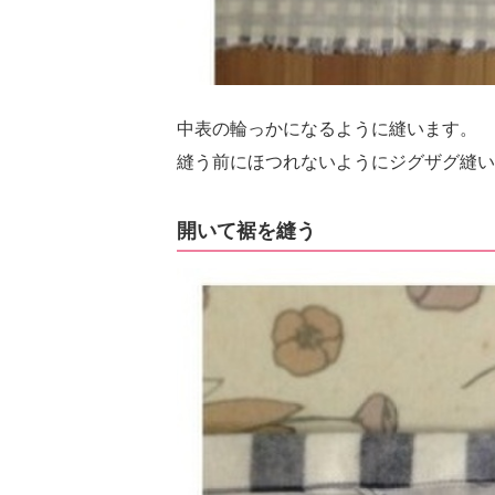
中表の輪っかになるように縫います。
縫う前にほつれないようにジグザグ縫い
開いて裾を縫う