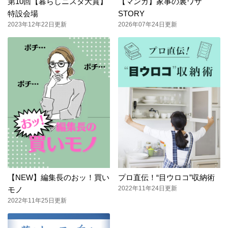
第10回【暮らしニスタ大賞】
【マンガ】家事の裏ワザ
特設会場
STORY
2023年12年22日更新
2026年07年24日更新
【NEW】編集長のおッ！買い
プロ直伝！“目ウロコ”収納術
2022年11年24日更新
モノ
2022年11年25日更新