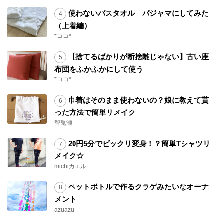
使わないバスタオル パジャマにしてみた
（上着編）
*ココ*
【捨てるばかりが断捨離じゃない】古い座
布団をふかふかにして使う
*ココ*
巾着はそのまま使わないの？娘に教えて貰
った方法で簡単リメイク
智兎瀬
20円5分でビックリ変身！？簡単Tシャツリ
メイク☆
michiカエル
ペットボトルで作るクラゲみたいなオーナ
メント
azuazu