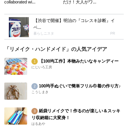
collaborated wi...
だけ！大人がワ...
【渋谷で開催】明治の『コレスキ診断』イ
ベ...
暮らしニスタ
PR
「リメイク・ハンドメイド」の人気アイデア
【100均工作】本物みたいなキャンディー
にじいろ工房
100均手ぬぐいで簡単フリル巾着の作り方♪
こうしまき
紙袋リメイクで！作るのが楽しい＆スッキ
リ収納箱に大変身！
はるあや