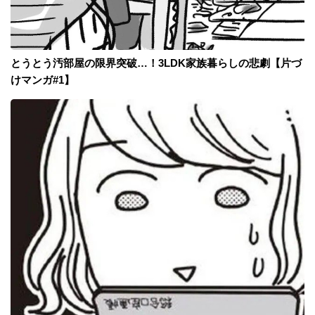
とうとう汚部屋の限界突破…！3LDK家族暮らしの悲劇【片づ
けマンガ#1】