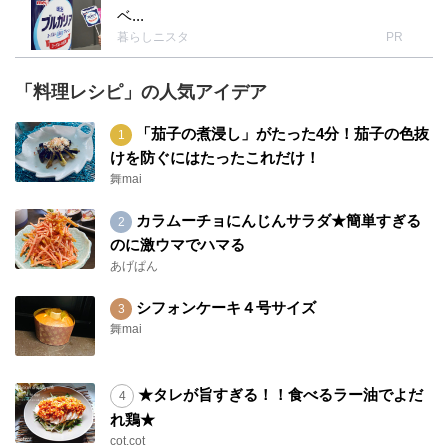
ベ...
暮らしニスタ
PR
「料理レシピ」の人気アイデア
「茄子の煮浸し」がたった4分！茄子の色抜
けを防ぐにはたったこれだけ！
舞mai
カラムーチョにんじんサラダ★簡単すぎる
のに激ウマでハマる
あげぱん
シフォンケーキ４号サイズ
舞mai
★タレが旨すぎる！！食べるラー油でよだ
れ鶏★
cot.cot