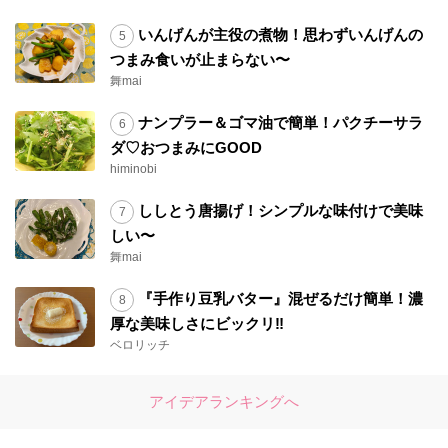
いんげんが主役の煮物！思わずいんげんの
つまみ食いが止まらない〜
舞mai
ナンプラー＆ゴマ油で簡単！パクチーサラ
ダ♡おつまみにGOOD
himinobi
ししとう唐揚げ！シンプルな味付けで美味
しい〜
舞mai
『手作り豆乳バター』混ぜるだけ簡単！濃
厚な美味しさにビックリ‼︎
ベロリッチ
アイデアランキングへ