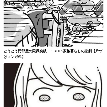
とうとう汚部屋の限界突破…！3LDK家族暮らしの悲劇【片づ
けマンガ#1】