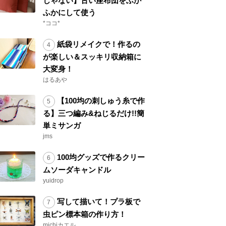
じゃない】古い座布団をふか
ふかにして使う
*ココ*
紙袋リメイクで！作るの
が楽しい＆スッキリ収納箱に
大変身！
はるあや
【100均の刺しゅう糸で作
る】三つ編み&ねじるだけ!!簡
単ミサンガ
jms
100均グッズで作るクリー
ムソーダキャンドル
yuidrop
写して描いて！プラ板で
虫ピン標本箱の作り方！
michiカエル