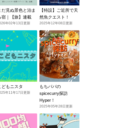
まだ見ぬ景色と泊ま
【特設】ご近所で天
る宿｜【旅】連載
然魚クエスト！
026年02年13日更新
2025年12年08日更新
こどもニスタ
もちパパの
025年11年17日更新
spicecurry探訪
Hyper！
2025年05年28日更新