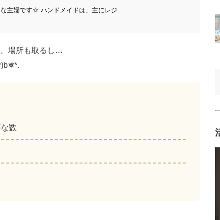
きな主婦です☆ ハンドメイドは、主にレジ...
、場所も取るし…
❅*.
要な数