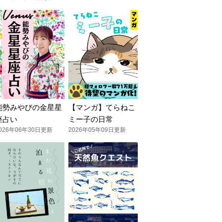
能勢みやびの金星星
【マンガ】てらねこ
座占い
ミー子の日常
026年06年30日更新
2026年05年09日更新