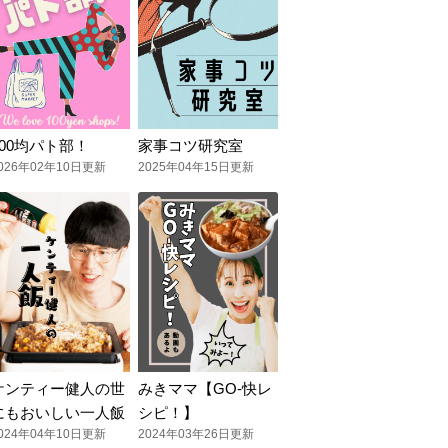
100均パト部！
家事コツ研究室
026年02年10日更新
2025年04年15日更新
ケンティー健人の世
みきママ【GO-快レ
にもおいしい一人飯
シピ！】
024年04年10日更新
2024年03年26日更新