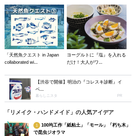
「天然魚クエスト in Japan
ヨーグルトに『塩』を入れる
collaborated wi...
だけ！大人がワ...
【渋谷で開催】明治の『コレスキ診断』イ
ベ...
暮らしニスタ
PR
「リメイク・ハンドメイド」の人気アイデア
100均工作「紙粘土」「モール」「朽ち木」
で昆虫ジオラマ