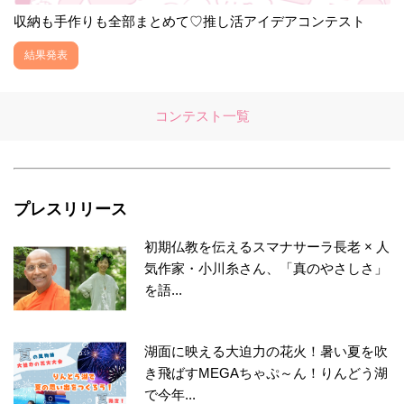
収納も手作りも全部まとめて♡推し活アイデアコンテスト
結果発表
コンテスト一覧
プレスリリース
初期仏教を伝えるスマナサーラ長老 × 人
気作家・小川糸さん、「真のやさしさ」
を語...
湖面に映える大迫力の花火！暑い夏を吹
き飛ばすMEGAちゃぷ～ん！りんどう湖
で今年...