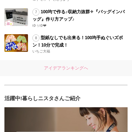
100均で作る♪収納力抜群✧『バッグインバ
ッグ』作り方アップ♪
ゆぅゆ❤️
型紙なしでも出来る！100均手ぬぐいズボ
ン！10分で完成！
いちご大福
アイデアランキングへ
活躍中!暮らしニスタさんご紹介