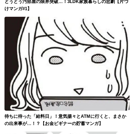
とうとう汚部屋の限界突破…！3LDK家族暮らしの悲劇【片づ
けマンガ#1】
待ちに待った「給料日」！意気揚々とATMに行くと、まさか
の出来事が…！？【お金ビギナーの貯蓄マンガ】