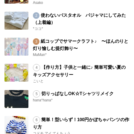
Asako
使わないバスタオル パジャマにしてみた
（上着編）
*ココ*
紙コップでサマークラフト♪ 〜ほんのりと
灯り愉しむ提灯飾り〜
MaMan*
【作り方】子供と一緒に♪ 簡単可愛い夏の
キッズアクセサリー
こいと
切りっぱなしOK☆Tシャツリメイク
hana*hana*
簡単！型いらず！100円かぼちゃパンツの作
り方
コドモ.アイ てんちょう